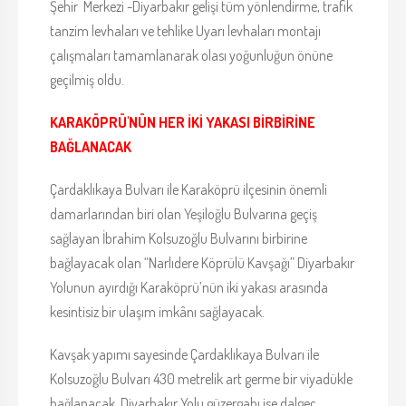
Şehir Merkezi -Diyarbakır gelişi tüm yönlendirme, trafik
tanzim levhaları ve tehlike Uyarı levhaları montajı
çalışmaları tamamlanarak olası yoğunluğun önüne
geçilmiş oldu.
KARAKÖPRÜ'NÜN HER İKİ YAKASI BİRBİRİNE
BAĞLANACAK
Çardaklıkaya Bulvarı ile Karaköprü ilçesinin önemli
damarlarından biri olan Yeşiloğlu Bulvarına geçiş
sağlayan İbrahim Kolsuzoğlu Bulvarını birbirine
bağlayacak olan “Narlıdere Köprülü Kavşağı” Diyarbakır
Yolunun ayırdığı Karaköprü’nün iki yakası arasında
kesintisiz bir ulaşım imkânı sağlayacak.
Kavşak yapımı sayesinde Çardaklıkaya Bulvarı ile
Kolsuzoğlu Bulvarı 430 metrelik art germe bir viyadükle
bağlanacak. Diyarbakır Yolu güzergahı ise dalgeç