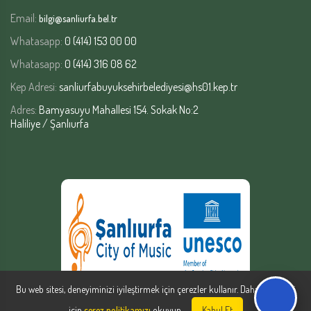
Email:
bilgi@sanliurfa.bel.tr
Whatasapp:
0 (414) 153 00 00
Whatasapp:
0 (414) 316 08 62
Kep Adresi:
sanliurfabuyuksehirbelediyesi@hs01.kep.tr
Adres:
Bamyasuyu Mahallesi 154. Sokak No:2
Haliliye / Şanlıurfa
Bu web sitesi, deneyiminizi iyileştirmek için çerezler kullanır. Daha fazla bilgi
için
çerez politikamızı
okuyun.
Kabul Et