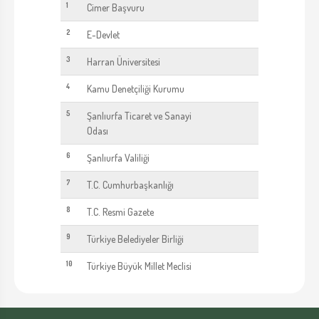
1
Cimer Başvuru
2
E-Devlet
3
Harran Üniversitesi
4
Kamu Denetçiliği Kurumu
5
Şanlıurfa Ticaret ve Sanayi
Odası
6
Şanlıurfa Valiliği
7
T.C. Cumhurbaşkanlığı
8
T.C. Resmi Gazete
9
Türkiye Belediyeler Birliği
10
Türkiye Büyük Millet Meclisi