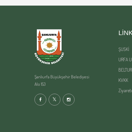
LIN
ŞUSKİ
URFA U
BELTUR
Şanlıurfa Büyükşehir Belediyesi
KVKK
Alo 153
Ziyaret