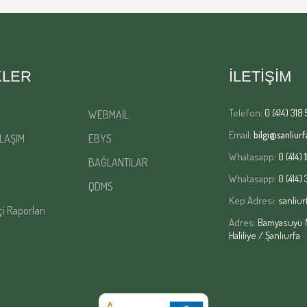
KLER
İLETİŞİM
Telefon:
0 (414) 318 
WEBMAİL
Email:
bilgi@sanliurfa
LAŞIM
EBYS
Whatasapp:
0 (414) 
BAĞLANTILAR
Whatasapp:
0 (414)
QDMS
Kep Adresi:
sanliur
çi Raporları
Adres:
Bamyasuyu Ma
Haliliye / Şanlıurfa