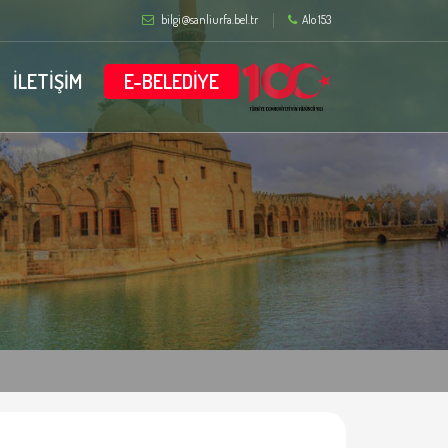
bilgi@sanliurfa.bel.tr
Alo 153
İLETİŞİM
E-BELEDİYE