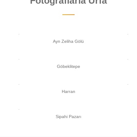
Fotoğraflarla Urfa
Ayn Zeliha Gölü
Göbeklitepe
Harran
Sipahi Pazarı