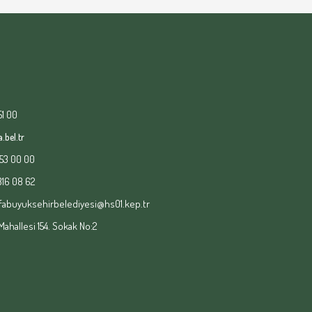
51 00
.bel.tr
153 00 00
 316 08 62
fabuyuksehirbelediyesi@hs01.kep.tr
hallesi 154. Sokak No:2