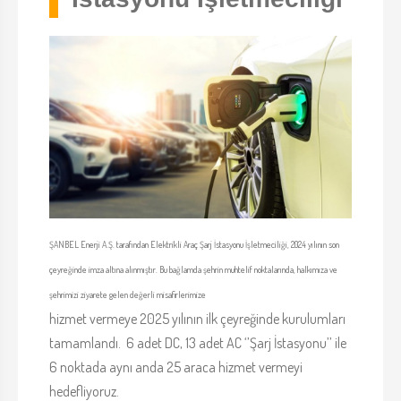
ŞANBEL Enerji A.Ş. tarafından Elektrikli Araç Şarj İstasyonu İşletmeciliği, 2024 yılının son
çeyreğinde imza altına alınmıştır. Bu bağlamda şehrin muhtelif noktalarında, halkımıza ve
şehrimizi ziyarete gelen değerli misafirlerimize
hizmet vermeye 2025 yılının ilk çeyreğinde kurulumları
tamamlandı. 6 adet DC, 13 adet AC ‘’Şarj İstasyonu’’ ile
6 noktada aynı anda 25 araca hizmet vermeyi
hedefliyoruz.