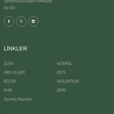
Şanlıurfa Büyükşehir Belediyesi
Alo 153
LINKLER
ŞUSKİ
WEBMAİL
URFA ULAŞIM
EBYS
BELTUR
BAĞLANTILAR
KVKK
QDMS
Ziyaretçi Raporları