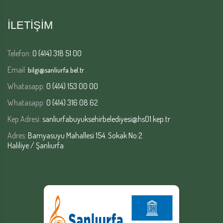
İLETİŞİM
Telefon:
0 (414) 318 51 00
Email:
bilgi@sanliurfa.bel.tr
Whatasapp:
0 (414) 153 00 00
Whatasapp:
0 (414) 316 08 62
Kep Adresi:
sanliurfabuyuksehirbelediyesi@hs01.kep.tr
Adres:
Bamyasuyu Mahallesi 154. Sokak No:2
Haliliye / Şanlıurfa