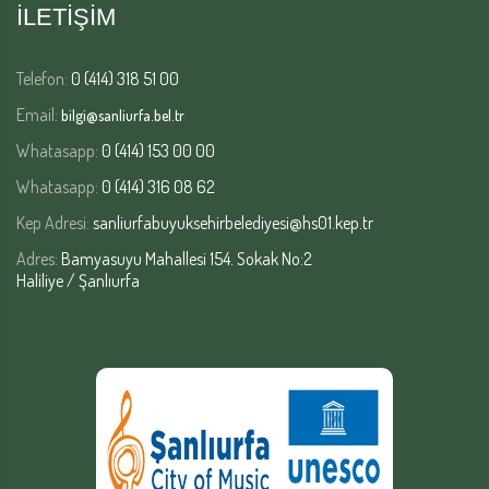
İLETİŞİM
Telefon:
0 (414) 318 51 00
Email:
bilgi@sanliurfa.bel.tr
Whatasapp:
0 (414) 153 00 00
Whatasapp:
0 (414) 316 08 62
Kep Adresi:
sanliurfabuyuksehirbelediyesi@hs01.kep.tr
Adres:
Bamyasuyu Mahallesi 154. Sokak No:2
Haliliye / Şanlıurfa