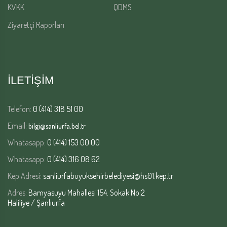
KVKK
QDMS
Ziyaretçi Raporları
İLETİŞİM
Telefon:
0 (414) 318 51 00
Email:
bilgi@sanliurfa.bel.tr
Whatasapp:
0 (414) 153 00 00
Whatasapp:
0 (414) 316 08 62
Kep Adresi:
sanliurfabuyuksehirbelediyesi@hs01.kep.tr
Adres:
Bamyasuyu Mahallesi 154. Sokak No:2
Haliliye / Şanlıurfa