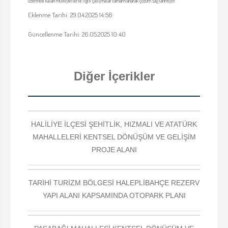
üzerinde kalan mülkiyetlerle ilgili çalışmalar tamamlanarak çözüm sağlanmıştır.
Eklenme Tarihi: 29.04.2025 14:56
Güncellenme Tarihi: 26.05.2025 10:40
Diğer İçerikler
HALİLİYE İLÇESİ ŞEHİTLİK, HIZMALI VE ATATÜRK
MAHALLELERİ KENTSEL DÖNÜŞÜM VE GELİŞİM
PROJE ALANI
TARİHİ TURİZM BÖLGESİ HALEPLİBAHÇE REZERV
YAPI ALANI KAPSAMINDA OTOPARK PLANI