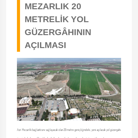
MEZARLIK 20
METRELİK YOL
GÜZERGÂHININ
AÇILMASI
Asri Mezarlık bağlantısını sağlayacak olan 20 metre genişliğindeki, yeni açılacak yol güzergahı