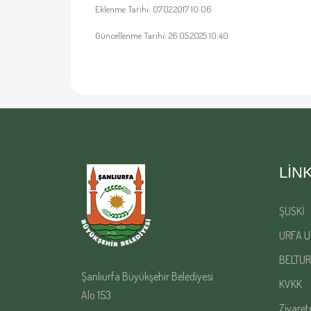
Eklenme Tarihi: 07.02.2017 10:06
Güncellenme Tarihi: 26.05.2025 10:40
LIN
ŞUSKİ
URFA U
BELTUR
Şanlıurfa Büyükşehir Belediyesi
KVKK
Alo 153
Ziyaret