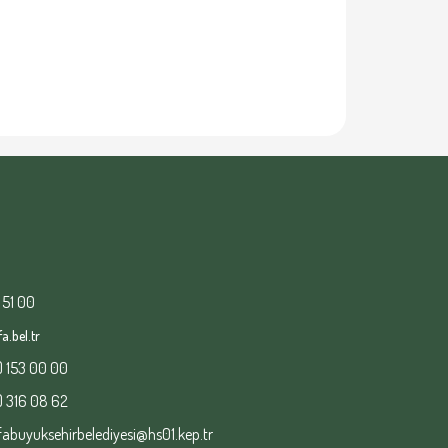
 51 00
a.bel.tr
) 153 00 00
) 316 08 62
fabuyuksehirbelediyesi@hs01.kep.tr