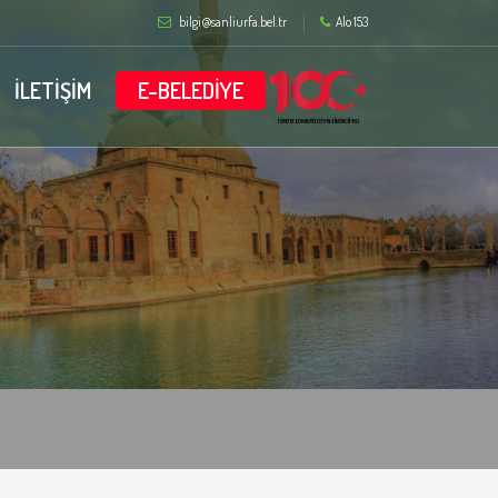
bilgi@sanliurfa.bel.tr
Alo 153
İLETİŞİM
E-BELEDİYE