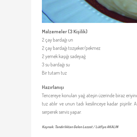
Malzemeler (3 Kişilik)
2 çay bardağı un
2 çay bardağı tozşeker/pekmez
2 yemek kaşığı sadeyağ
3 su bardağı su
Bir tutam tuz
Hazırlanışı
Tencereye konulan yağ ateşin üzerinde biraz eriyince 
tuz atılır ve unun tadı kesilinceye kadar pişirilir
serperek servis yapar.
Kaynak: Tandırlıktan Gelen Lezzet / Lütfiye AKALIN