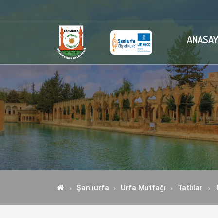
ANASAY
Şanlıurfa
Urfa Mutfağı
Tatlılar