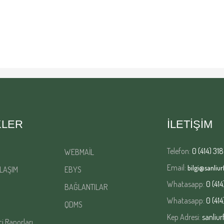
KLER
İLETİŞİM
Telefon:
0 (414) 318
WEBMAİL
Email:
bilgi@sanliurf
LAŞIM
EBYS
Whatasapp:
0 (414
BAĞLANTILAR
Whatasapp:
0 (414
QDMS
Kep Adresi:
sanliur
çi Raporları