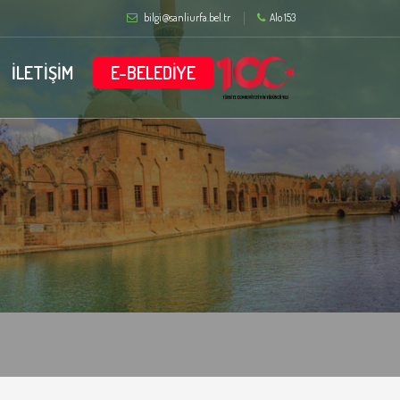
bilgi@sanliurfa.bel.tr
Alo 153
İLETİŞİM
E-BELEDİYE