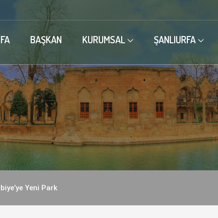
FA
BAŞKAN
KURUMSAL
ŞANLIURFA
biye’ye Yeni Park