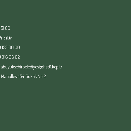
 51 00
a.bel.tr
) 153 00 00
) 316 08 62
fabuyuksehirbelediyesi@hs01.kep.tr
ahallesi 154. Sokak No:2