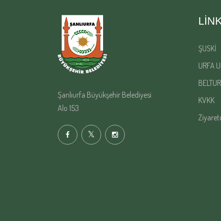
LIN
ŞUSKİ
URFA U
BELTUR
Şanlıurfa Büyükşehir Belediyesi
KVKK
Alo 153
Ziyaret