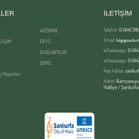
KLER
İLETİŞİM
Telefon:
0 (414) 318
WEBMAİL
Email:
bilgi@sanliurf
LAŞIM
EBYS
Whatasapp:
0 (414
BAĞLANTILAR
Whatasapp:
0 (414
QDMS
Kep Adresi:
sanliur
çi Raporları
Adres:
Bamyasuyu M
Haliliye / Şanlıurfa