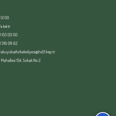
 51 00
a.bel.tr
) 153 00 00
) 316 08 62
fabuyuksehirbelediyesi@hs01.kep.tr
ahallesi 154. Sokak No:2