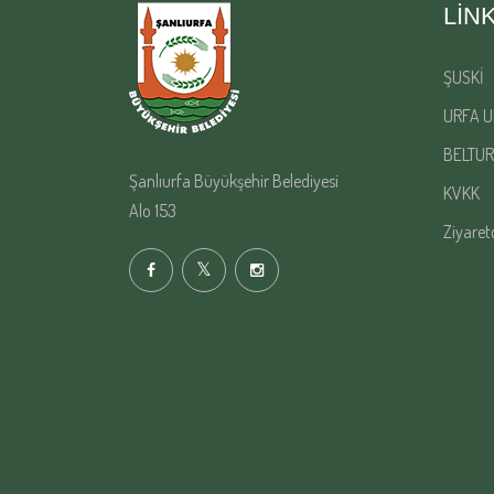
LIN
ŞUSKİ
URFA U
BELTUR
Şanlıurfa Büyükşehir Belediyesi
KVKK
Alo 153
Ziyaret