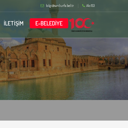
bilgi@sanliurfa.bel.tr
Alo 153
İLETİŞİM
E-BELEDİYE