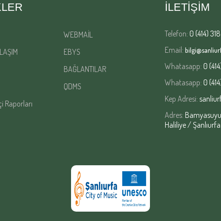
KLER
İLETİŞİM
Telefon:
0 (414) 318
WEBMAİL
Email:
bilgi@sanliurf
LAŞIM
EBYS
Whatasapp:
0 (414
BAĞLANTILAR
Whatasapp:
0 (414
QDMS
Kep Adresi:
sanliur
çi Raporları
Adres:
Bamyasuyu M
Haliliye / Şanlıurfa