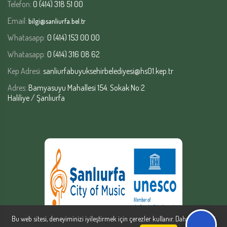
Telefon:
0 (414) 318 51 00
Email:
bilgi@sanliurfa.bel.tr
Whatasapp:
0 (414) 153 00 00
Whatasapp:
0 (414) 316 08 62
Kep Adresi:
sanliurfabuyuksehirbelediyesi@hs01.kep.tr
Adres:
Bamyasuyu Mahallesi 154. Sokak No:2
Haliliye / Şanlıurfa
Bu web sitesi, deneyiminizi iyileştirmek için çerezler kullanır. Daha fazla bilgi