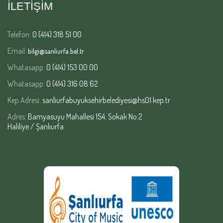
İLETİŞİM
Telefon:
0 (414) 318 51 00
Email:
bilgi@sanliurfa.bel.tr
Whatasapp:
0 (414) 153 00 00
Whatasapp:
0 (414) 316 08 62
Kep Adresi:
sanliurfabuyuksehirbelediyesi@hs01.kep.tr
Adres:
Bamyasuyu Mahallesi 154. Sokak No:2
Haliliye / Şanlıurfa