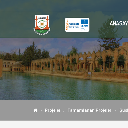
ANASAY
Projeler
Tamamlanan Projeler
Şusk