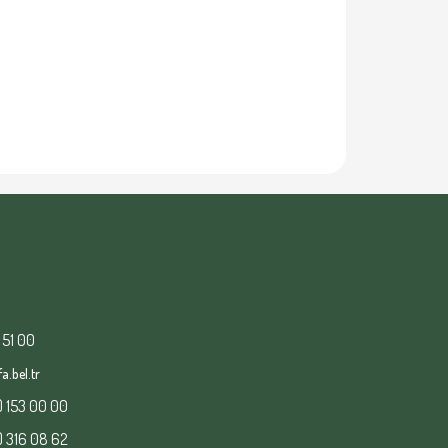
 51 00
a.bel.tr
) 153 00 00
) 316 08 62