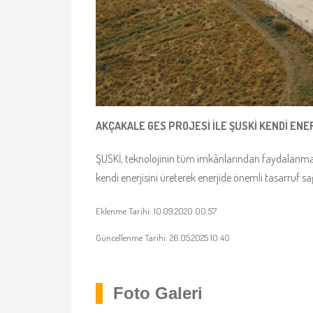
AKÇAKALE GES PROJESİ İLE ŞUSKİ KENDİ ENE
ŞUSKİ, teknolojinin tüm imkânlarından faydalanmak 
kendi enerjisini üreterek enerjide önemli tasarruf sağ
Eklenme Tarihi: 10.09.2020 00:57
Güncellenme Tarihi: 26.05.2025 10:40
Foto Galeri