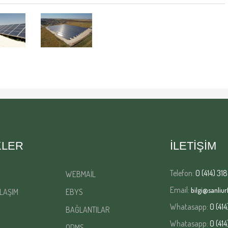
KLER
İLETİŞİM
Telefon:
0 (414) 318
WEBMAİL
Email:
bilgi@sanliurf
LAŞIM
EBYS
Whatasapp:
0 (414
BAĞLANTILAR
Whatasapp:
0 (414
QDMS