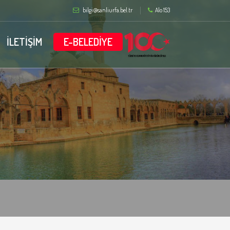
bilgi@sanliurfa.bel.tr
Alo 153
İLETİŞİM
E-BELEDİYE