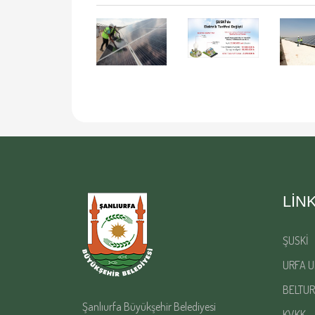
LIN
ŞUSKİ
URFA U
BELTUR
Şanlıurfa Büyükşehir Belediyesi
KVKK