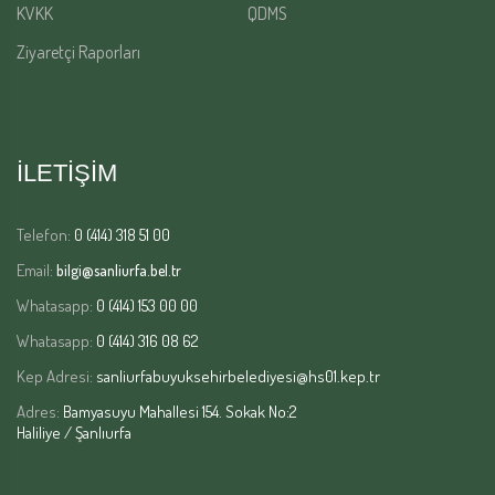
KVKK
QDMS
Ziyaretçi Raporları
İLETİŞİM
Telefon:
0 (414) 318 51 00
Email:
bilgi@sanliurfa.bel.tr
Whatasapp:
0 (414) 153 00 00
Whatasapp:
0 (414) 316 08 62
Kep Adresi:
sanliurfabuyuksehirbelediyesi@hs01.kep.tr
Adres:
Bamyasuyu Mahallesi 154. Sokak No:2
Haliliye / Şanlıurfa