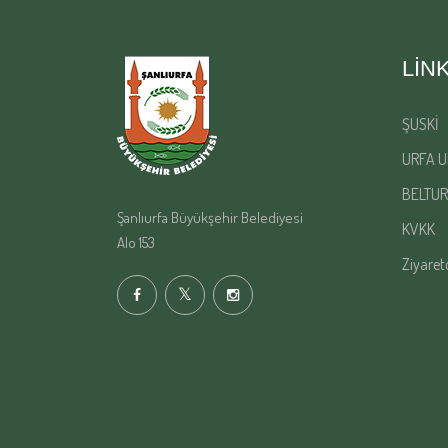
LIN
ŞUSKİ
URFA U
BELTUR
Şanlıurfa Büyükşehir Belediyesi
KVKK
Alo 153
Ziyaret