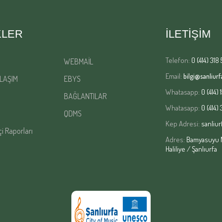
KLER
İLETİŞİM
Telefon:
0 (414) 318 
WEBMAİL
Email:
bilgi@sanliurfa
LAŞIM
EBYS
Whatasapp:
0 (414) 
BAĞLANTILAR
Whatasapp:
0 (414)
QDMS
Kep Adresi:
sanliur
çi Raporları
Adres:
Bamyasuyu Ma
Haliliye / Şanlıurfa