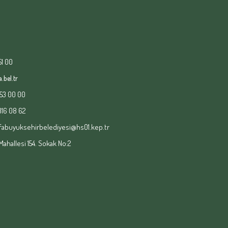
51 00
.bel.tr
153 00 00
 316 08 62
fabuyuksehirbelediyesi@hs01.kep.tr
hallesi 154. Sokak No:2