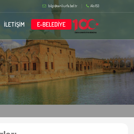
bilgi@sanliurfa.bel.tr
Alo 153
İLETİŞİM
E-BELEDİYE