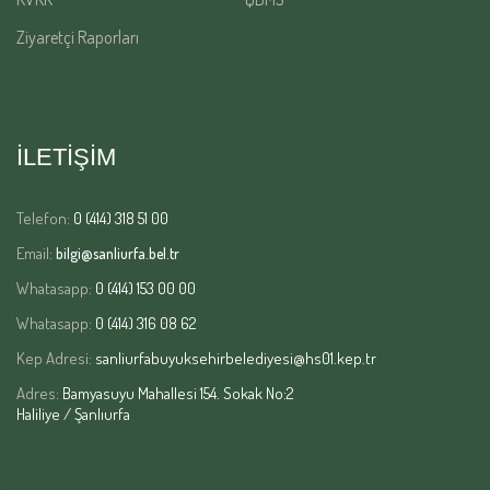
Ziyaretçi Raporları
İLETİŞİM
Telefon:
0 (414) 318 51 00
Email:
bilgi@sanliurfa.bel.tr
Whatasapp:
0 (414) 153 00 00
Whatasapp:
0 (414) 316 08 62
Kep Adresi:
sanliurfabuyuksehirbelediyesi@hs01.kep.tr
Adres:
Bamyasuyu Mahallesi 154. Sokak No:2
Haliliye / Şanlıurfa