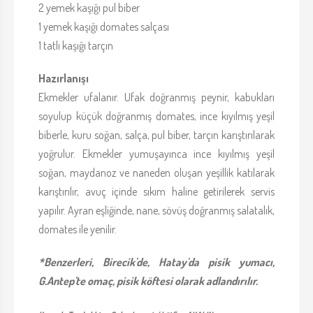
2 yemek kaşığı pul biber
1 yemek kaşığı domates salçası
1 tatlı kaşığı tarçın
Hazırlanışı
Ekmekler ufalanır. Ufak doğranmış peynir, kabukları
soyulup küçük doğranmış domates, ince kıyılmış yeşil
biberle, kuru soğan, salça, pul biber, tarçın karıştırılarak
yoğrulur. Ekmekler yumuşayınca ince kıyılmış yeşil
soğan, maydanoz ve naneden oluşan yeşillik katılarak
karıştırılır, avuç içinde sıkım haline getirilerek servis
yapılır. Ayran eşliğinde, nane, sövüş doğranmış salatalık,
domates ile yenilir.
*Benzerleri, Birecik'de, Hatay'da pisik yumacı,
G.Antep'te omaç, pisik köftesi olarak adlandırılır.