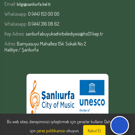
Email:
bilgi@sanliurfa.bel.tr
Whatasapp:
0 (414) 153 00 00
Whatasapp:
0 (414) 316 08 62
Kep Adresi:
sanliurfabuyuksehirbelediyesi@hs01.kep.tr
Adres:
Bamyasuyu Mahallesi 154. Sokak No:2
Haliliye / Şanlıurfa
Bu web sitesi, deneyiminizi iyileştirmek için çerezler kullanır. Daha fazla bilgi
için
çerez politikamızı
okuyun.
Kabul Et