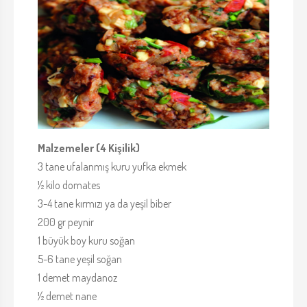
Malzemeler (4 Kişilik)
3 tane ufalanmış kuru yufka ekmek
½ kilo domates
3-4 tane kırmızı ya da yeşil biber
200 gr peynir
1 büyük boy kuru soğan
5-6 tane yeşil soğan
1 demet maydanoz
½ demet nane