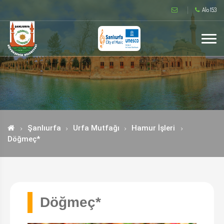
Alo 153
Şanlıurfa
Urfa Mutfağı
Hamur İşleri
Döğmeç*
Döğmeç*