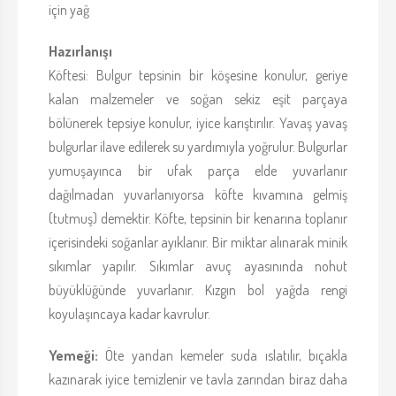
için yağ
Hazırlanışı
Köftesi: Bulgur tepsinin bir köşesine konulur, geriye
kalan malzemeler ve soğan sekiz eşit parçaya
bölünerek tepsiye konulur, iyice karıştırılır. Yavaş yavaş
bulgurlar ilave edilerek su yardımıyla yoğrulur. Bulgurlar
yumuşayınca bir ufak parça elde yuvarlanır
dağılmadan yuvarlanıyorsa köfte kıvamına gelmiş
(tutmuş) demektir. Köfte, tepsinin bir kenarına toplanır
içerisindeki soğanlar ayıklanır. Bir miktar alınarak minik
sıkımlar yapılır. Sıkımlar avuç ayasınında nohut
büyüklüğünde yuvarlanır. Kızgın bol yağda rengi
koyulaşıncaya kadar kavrulur.
Yemeği:
Öte yandan kemeler suda ıslatılır, bıçakla
kazınarak iyice temizlenir ve tavla zarından biraz daha