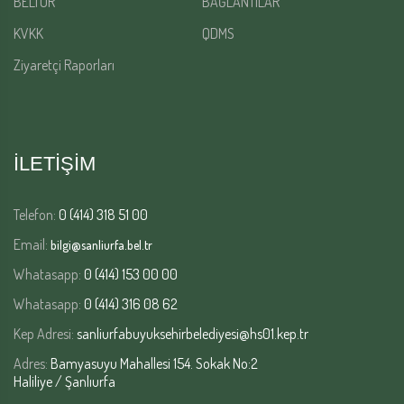
BELTUR
BAĞLANTILAR
KVKK
QDMS
Ziyaretçi Raporları
İLETİŞİM
Telefon:
0 (414) 318 51 00
Email:
bilgi@sanliurfa.bel.tr
Whatasapp:
0 (414) 153 00 00
Whatasapp:
0 (414) 316 08 62
Kep Adresi:
sanliurfabuyuksehirbelediyesi@hs01.kep.tr
Adres:
Bamyasuyu Mahallesi 154. Sokak No:2
Haliliye / Şanlıurfa