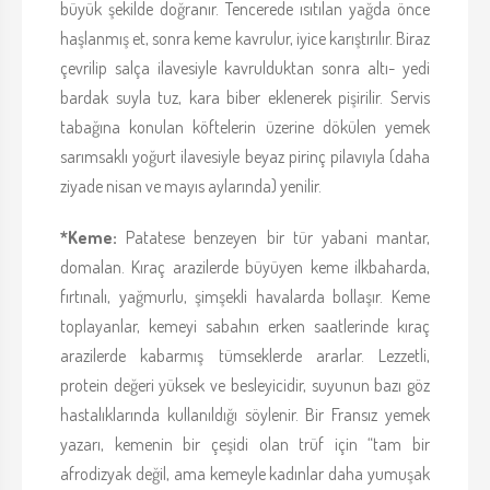
büyük şekilde doğranır. Tencerede ısıtılan yağda önce
haşlanmış et, sonra keme kavrulur, iyice karıştırılır. Biraz
çevrilip salça ilavesiyle kavrulduktan sonra altı- yedi
bardak suyla tuz, kara biber eklenerek pişirilir. Servis
tabağına konulan köftelerin üzerine dökülen yemek
sarımsaklı yoğurt ilavesiyle beyaz pirinç pilavıyla (daha
ziyade nisan ve mayıs aylarında) yenilir.
*Keme:
Patatese benzeyen bir tür yabani mantar,
domalan. Kıraç arazilerde büyüyen keme ilkbaharda,
fırtınalı, yağmurlu, şimşekli havalarda bollaşır. Keme
toplayanlar, kemeyi sabahın erken saatlerinde kıraç
arazilerde kabarmış tümseklerde ararlar. Lezzetli,
protein değeri yüksek ve besleyicidir, suyunun bazı göz
hastalıklarında kullanıldığı söylenir. Bir Fransız yemek
yazarı, kemenin bir çeşidi olan trüf için “tam bir
afrodizyak değil, ama kemeyle kadınlar daha yumuşak