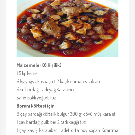
Malzemeler (6 Kişilik)
1,5 kg keme
½ kg yağsız kuşbaşı et 2 kaşık domates salçası
½ su bardağı sadeyağ Karabiber
Sarımsaklı yoğurt Tuz
Boranı köftesi için
8 çay bardağı köftelik bulgur 300 gr dövülmüş kara et
1 çay bardağı pulbiber 2 tatlı kaşığı tuz
1 çay kaşığı karabiber 1 adet orta boy soğan Kızartma