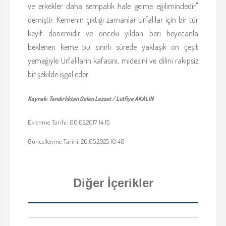
ve erkekler daha sempatik hale gelme eğilimindedir"
demiştir. Kemenin çıktığı zamanlar Urfalılar için bir tür
keyif dönemidir ve önceki yıldan beri heyecanla
beklenen keme bu sınırlı sürede yaklaşık on çeşit
yemeğiyle Urfalıların kafasını, midesini ve dilini rakipsiz
bir şekilde işgal eder.
Kaynak: Tandırlıktan Gelen Lezzet / Lütfiye AKALIN
Eklenme Tarihi: 06.02.2017 14:15
Güncellenme Tarihi: 26.05.2025 10:40
Diğer İçerikler