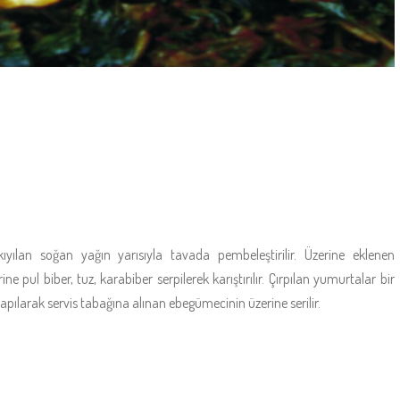
yılan soğan yağın yarısıyla tavada pembeleştirilir. Üzerine eklenen
pul biber, tuz, karabiber serpilerek karıştırılır. Çırpılan yumurtalar bir
apılarak servis tabağına alınan ebegümecinin üzerine serilir.