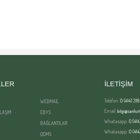
KLER
İLETİŞİM
Telefon:
0 (414) 318
WEBMAİL
Email:
bilgi@sanliurf
LAŞIM
EBYS
Whatasapp:
0 (414
BAĞLANTILAR
Whatasapp:
0 (414
QDMS