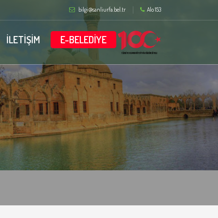
bilgi@sanliurfa.bel.tr
Alo 153
İLETİŞİM
E-BELEDİYE