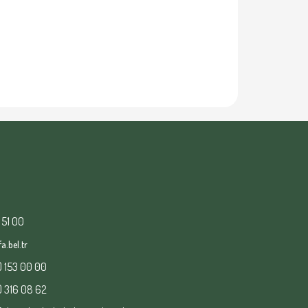
 51 00
a.bel.tr
) 153 00 00
) 316 08 62