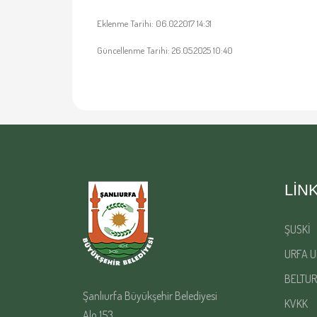
Eklenme Tarihi: 06.02.2017 14:31
Güncellenme Tarihi: 26.05.2025 10:40
LIN
ŞUSKİ
URFA U
BELTUR
Şanlıurfa Büyükşehir Belediyesi
KVKK
Alo 153