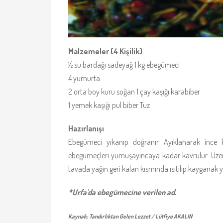
Malzemeler (4 Kişilik)
½ su bardağı sadeyağ 1 kg ebegümeci
4 yumurta
2 orta boy kuru soğan 1 çay kaşığı karabiber
1 yemek kaşığı pul biber Tuz
Hazırlanışı
Ebegümeci yıkanıp doğranır. Ayıklanarak ince kı
ebegümeçleri yumuşayıncaya kadar kavrulur. Üzerine 
tavada yağın geri kalan kısmında ısıtılıp kayganak y
*Urfa'da ebegümecine verilen ad.
Kaynak: Tandırlıktan Gelen Lezzet / Lütfiye AKALIN