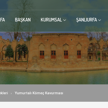
FA
BAŞKAN
KURUMSAL
ŞANLIURFA
kleri
Yumurtalı Kömeç Kavurması