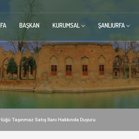
FA
BAŞKAN
KURUMSAL
ŞANLIURFA
rlüğü Taşınmaz Satış İlanı Hakkında Duyuru