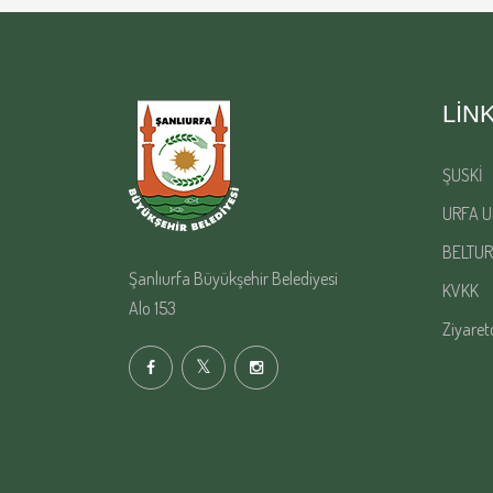
LIN
ŞUSKİ
URFA U
BELTUR
Şanlıurfa Büyükşehir Belediyesi
KVKK
Alo 153
Ziyaret