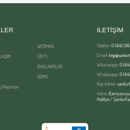
KLER
İLETİŞİM
Telefon:
0 (414) 318
WEBMAİL
Email:
bilgi@sanliurf
LAŞIM
EBYS
Whatasapp:
0 (414
BAĞLANTILAR
Whatasapp:
0 (414
QDMS
Kep Adresi:
sanliur
çi Raporları
Adres:
Bamyasuyu M
Haliliye / Şanlıurfa