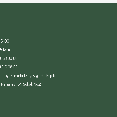
 51 00
a.bel.tr
) 153 00 00
) 316 08 62
fabuyuksehirbelediyesi@hs01.kep.tr
ahallesi 154. Sokak No:2