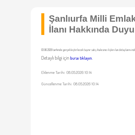
Şanlıurfa Milli Eml
İlanı Hakkında Duyu
03.06.2026 tarihinde gerçekleştirilecek taşınır satış ihalesine ilişkin ilan detaylarını ind
Detaylı bilgi için
buraı tıklayın.
Eklenme Tarihi: 08.05.2026 10:14
Güncellenme Tarihi: 08.05.2026 10:14