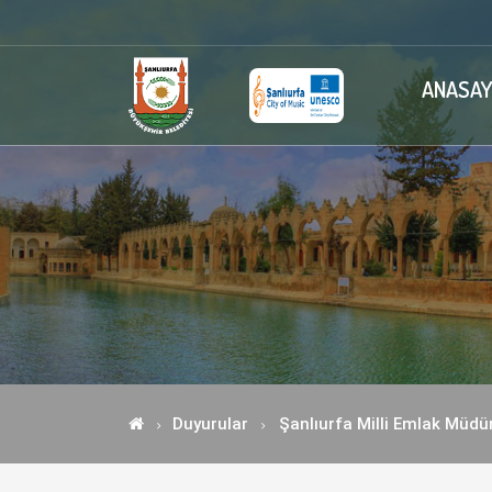
ANASAY
Duyurular
Şanlıurfa Milli Emlak Müdü