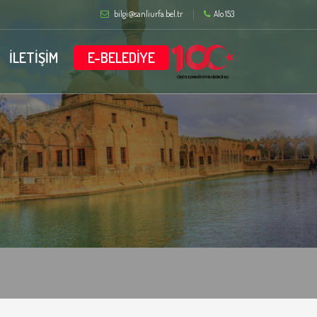
bilgi@sanliurfa.bel.tr
Alo 153
İLETİŞİM
E-BELEDİYE