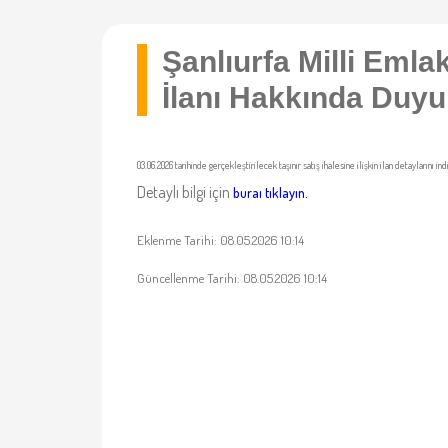
Şanlıurfa Milli Eml
İlanı Hakkında Duyu
03.06.2026 tarihinde gerçekleştirilecek taşınır satış ihalesine ilişkin ilan detaylarını ind
Detaylı bilgi için
buraı tıklayın.
Eklenme Tarihi: 08.05.2026 10:14
Güncellenme Tarihi: 08.05.2026 10:14