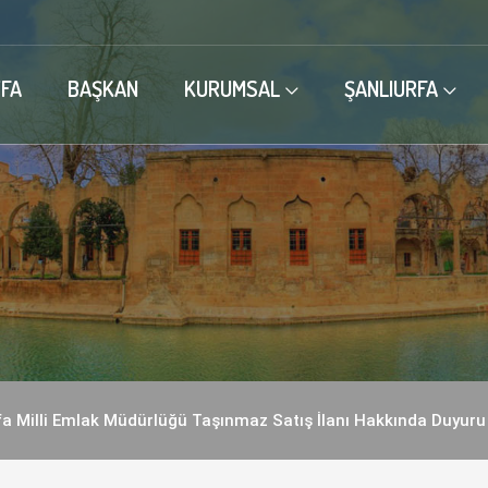
FA
BAŞKAN
KURUMSAL
ŞANLIURFA
fa Milli Emlak Müdürlüğü Taşınmaz Satış İlanı Hakkında Duyuru