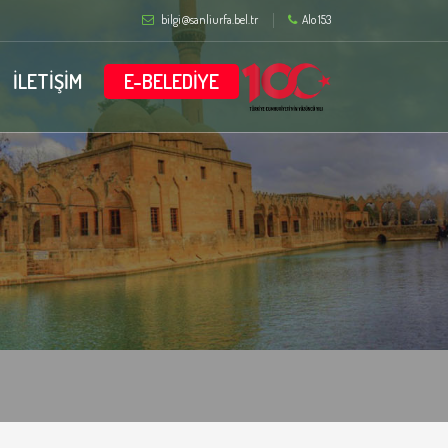
bilgi@sanliurfa.bel.tr
Alo 153
İLETİŞİM
E-BELEDİYE