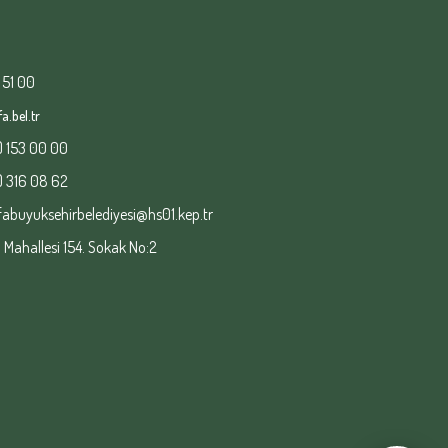
 51 00
a.bel.tr
) 153 00 00
) 316 08 62
fabuyuksehirbelediyesi@hs01.kep.tr
ahallesi 154. Sokak No:2