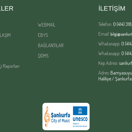
KLER
İLETİŞİM
Telefon:
0 (414) 318
WEBMAİL
Email:
bilgi@sanliurf
LAŞIM
EBYS
Whatasapp:
0 (414
BAĞLANTILAR
Whatasapp:
0 (414
QDMS
Kep Adresi:
sanliur
çi Raporları
Adres:
Bamyasuyu M
Haliliye / Şanlıurfa