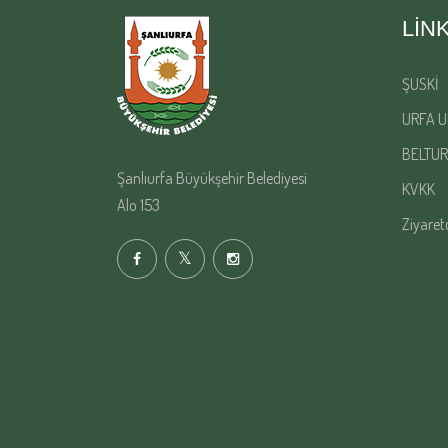
LIN
ŞUSKİ
URFA U
BELTUR
Şanlıurfa Büyükşehir Belediyesi
KVKK
Alo 153
Ziyaret