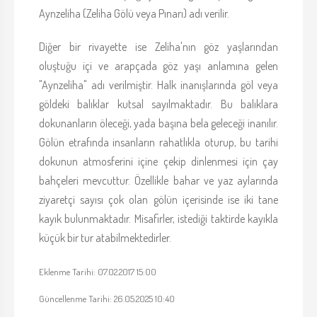
Aynzeliha (Zeliha Gölü veya Pınarı) adı verilir.
Diğer bir rivayette ise Zeliha'nın göz yaşlarından
oluştuğu içi ve arapçada göz yaşı anlamına gelen
"Aynzeliha" adı verilmiştir. Halk inanışlarında göl veya
göldeki balıklar kutsal sayılmaktadır. Bu balıklara
dokunanların öleceği, yada başına bela geleceği inanılır.
Gölün etrafında insanların rahatlıkla oturup, bu tarihi
dokunun atmosferini içine çekip dinlenmesi için çay
bahçeleri mevcuttur. Özellikle bahar ve yaz aylarında
ziyaretçi sayısı çok olan gölün içerisinde ise iki tane
kayık bulunmaktadır. Misafirler, istediği taktirde kayıkla
küçük bir tur atabilmektedirler.
Eklenme Tarihi: 07.02.2017 15:00
Güncellenme Tarihi: 26.05.2025 10:40