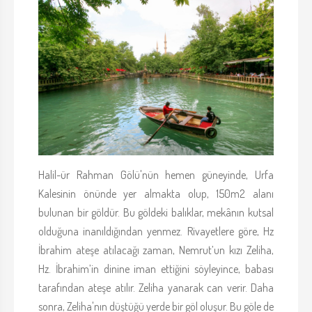
Halil-ür Rahman Gölü'nün hemen güneyinde, Urfa
Kalesinin önünde yer almakta olup, 150m2 alanı
bulunan bir göldür. Bu göldeki balıklar, mekânın kutsal
olduğuna inanıldığından yenmez. Rivayetlere göre, Hz
İbrahim ateşe atılacağı zaman, Nemrut’un kızı Zeliha,
Hz. İbrahim’in dinine iman ettiğini söyleyince, babası
tarafından ateşe atılır. Zeliha yanarak can verir. Daha
sonra, Zeliha'nın düştüğü yerde bir göl oluşur. Bu göle de