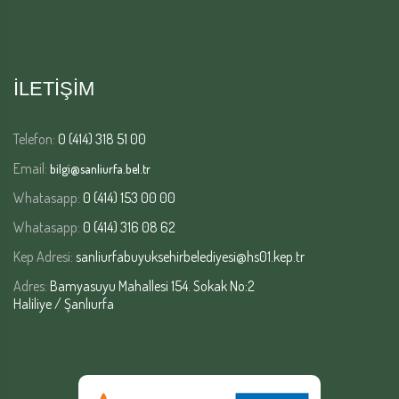
İLETİŞİM
Telefon:
0 (414) 318 51 00
Email:
bilgi@sanliurfa.bel.tr
Whatasapp:
0 (414) 153 00 00
Whatasapp:
0 (414) 316 08 62
Kep Adresi:
sanliurfabuyuksehirbelediyesi@hs01.kep.tr
Adres:
Bamyasuyu Mahallesi 154. Sokak No:2
Haliliye / Şanlıurfa