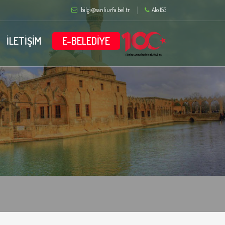
bilgi@sanliurfa.bel.tr
Alo 153
İLETİŞİM
E-BELEDİYE