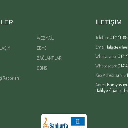
KLER
İLETİŞİM
Telefon:
0 (414) 318
WEBMAİL
Email:
bilgi@sanliurf
LAŞIM
EBYS
Whatasapp:
0 (414
BAĞLANTILAR
Whatasapp:
0 (414
QDMS
Kep Adresi:
sanliur
çi Raporları
Adres:
Bamyasuyu M
Haliliye / Şanlıurfa