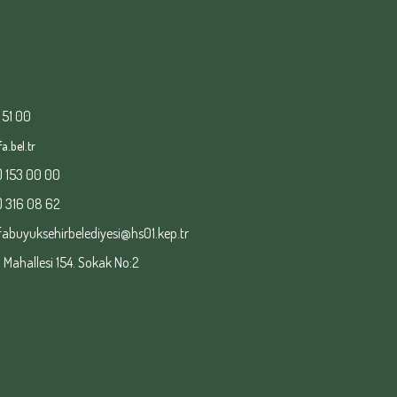
 51 00
a.bel.tr
) 153 00 00
) 316 08 62
fabuyuksehirbelediyesi@hs01.kep.tr
ahallesi 154. Sokak No:2