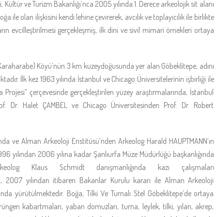
Kültür ve Turizm Bakanlığı’nca 2005 yılında 1. Derece arkeolojik sit alanı
 ile olan ilişkisini kendi lehine çevirerek, avcılık ve toplayıcılık ile birlikte
evcilleştirilmesi gerçekleşmiş, ilk dini ve sivil mimari örnekleri ortaya
 (Karaharabe) Köyü’nün 3 km kuzeydoğusunda yer alan Göbeklitepe, adını
ır. İlk kez 1963 yılında İstanbul ve Chicago Üniversitelerinin işbirliği ile
rojesi” çerçevesinde gerçekleştirilen yüzey araştırmalarında, İstanbul
of. Dr. Halet ÇAMBEL ve Chicago Üniversitesinden Prof. Dr. Robert
ında ve Alman Arkeoloji Enstitüsü’nden Arkeolog Harald HAUPTMANN’ın
1996 yılından 2006 yılına kadar Şanlıurfa Müze Müdürlüğü başkanlığında
keolog Klaus Schmidt danışmanlığında kazı çalışmaları
rı, 2007 yılından itibaren Bakanlar Kurulu kararı ile Alman Arkeoloji
da yürütülmektedir. Boğa, Tilki Ve Turnalı Stel Göbeklitepe’de ortaya
rüngen kabartmaları, yaban domuzları, turna, leylek, tilki, yılan, akrep,