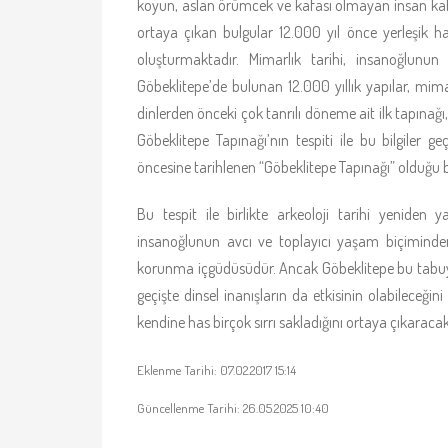
koyun, aslan örümcek ve kafası olmayan insan kabart
ortaya çıkan bulgular 12.000 yıl önce yerleşik 
oluşturmaktadır. Mimarlık tarihi, insanoğlunu
Göbeklitepe’de bulunan 12.000 yıllık yapılar, mimar
dinlerden önceki çok tanrılı döneme ait ilk tapınağı
Göbeklitepe Tapınağı’nın tespiti ile bu bilgiler g
öncesine tarihlenen “Göbeklitepe Tapınağı” olduğu bil
Bu tespit ile birlikte arkeoloji tarihi yeniden
insanoğlunun avcı ve toplayıcı yaşam biçiminden
korunma içgüdüsüdür. Ancak Göbeklitepe bu tabuyu 
geçişte dinsel inanışların da etkisinin olabileceğini
kendine has birçok sırrı sakladığını ortaya çıkaracakt
Eklenme Tarihi: 07.02.2017 15:14
Güncellenme Tarihi: 26.05.2025 10:40