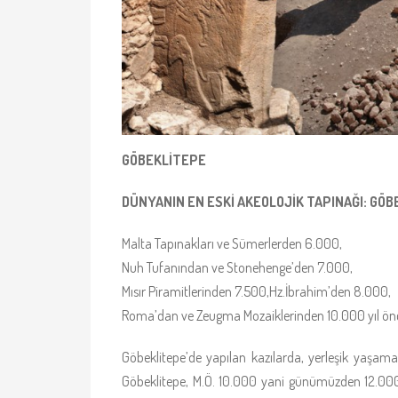
GÖBEKLİTEPE
DÜNYANIN EN ESKİ AKEOLOJİK TAPINAĞI: GÖBE
Malta Tapınakları ve Sümerlerden 6.000,
Nuh Tufanından ve Stonehenge’den 7.000,
Mısır Piramitlerinden 7.500,Hz.İbrahim’den 8.000,
Roma’dan ve Zeugma Mozaiklerinden 10.000 yıl önc
Göbeklitepe’de yapılan kazılarda, yerleşik yaşama g
Göbeklitepe, M.Ö. 10.000 yani günümüzden 12.000 