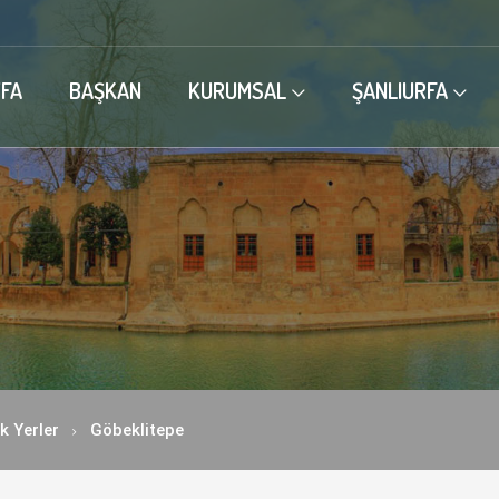
FA
BAŞKAN
KURUMSAL
ŞANLIURFA
k Yerler
Göbeklitepe