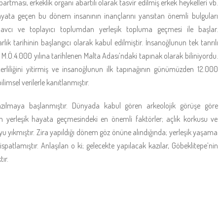
ması, erkeklik organı abartılı olarak tasvir edilmiş erkek heykelleri vb.
hayata geçen bu dönem insanının inançlarını yansıtan önemli bulguları
n avcı ve toplayıcı toplumdan yerleşik topluma geçmesi ile başlar.
lık tarihinin başlangıcı olarak kabul edilmiştir. İnsanoğlunun tek tanrılı
, M.Ö.4.000 yılına tarihlenen Malta Adası’ndaki tapınak olarak biliniyordu.
eçerliliğini yitirmiş ve insanoğlunun ilk tapınağının günümüzden 12.000
imsel verilerle kanıtlanmıştır.
 yazılmaya başlanmıştır. Dünyada kabul gören arkeolojik görüşe göre
 yerleşik hayata geçmesindeki en önemli faktörler; açlık korkusu ve
yıkmıştır. Zira yapıldığı dönem göz önüne alındığında; yerleşik yaşama
 ispatlamıştır. Anlaşılan o ki; gelecekte yapılacak kazılar, Göbeklitepe’nin
ır.