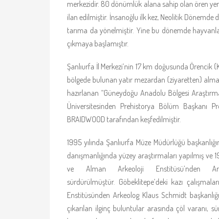
merkezidir. 80 dönümlük alana sahip olan ören yeri, 
ilan edilmiştir. İnsanoğlu ilk kez, Neolitik Dönemde doğa
tarıma da yönelmiştir. Yine bu dönemde hayvanların 
çıkmaya başlamıştır.
Şanlıurfa İl Merkezi’nin 17 km doğusunda Örencik
bölgede bulunan yatır mezardan (ziyaretten) almaktad
hazırlanan “Güneydoğu Anadolu Bölgesi Araştırma P
Üniversitesinden Prehistorya Bölüm Başkanı Pr
BRAIDWOOD tarafından keşfedilmiştir.
1995 yılında Şanlıurfa Müze Müdürlüğü başkanlığ
danışmanlığında yüzey araştırmaları yapılmış ve 
ve Alman Arkeoloji Enstitüsü’nden Ar
sürdürülmüştür. Göbeklitepe’deki kazı çalışmala
Enstitüsünden Arkeolog Klaus Schmidt başkanlığın
çıkarılan ilginç buluntular arasında çöl varanı, sü