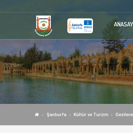
ANASAY
Şanlıurfa
Kültür ve Turizm
Gezilece