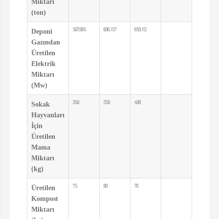
Miktarı
(ton)
567,685
606,157
659,112
Deponi
Gazından
Üretilen
Elektrik
Miktarı
(Mw)
350
350
400
Sokak
Hayvanları
İçin
Üretilen
Mama
Miktarı
(kg)
75
80
70
Üretilen
Kompost
Miktarı