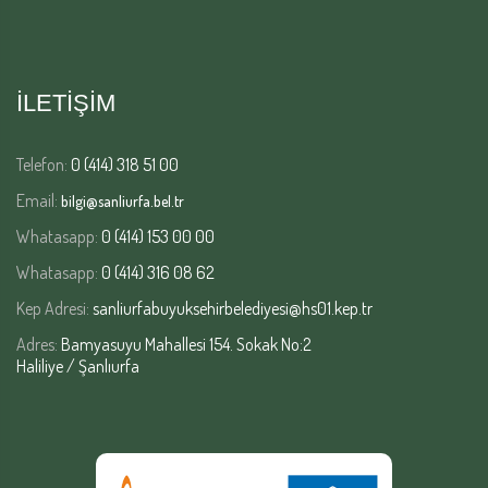
İLETİŞİM
Telefon:
0 (414) 318 51 00
Email:
bilgi@sanliurfa.bel.tr
Whatasapp:
0 (414) 153 00 00
Whatasapp:
0 (414) 316 08 62
Kep Adresi:
sanliurfabuyuksehirbelediyesi@hs01.kep.tr
Adres:
Bamyasuyu Mahallesi 154. Sokak No:2
Haliliye / Şanlıurfa