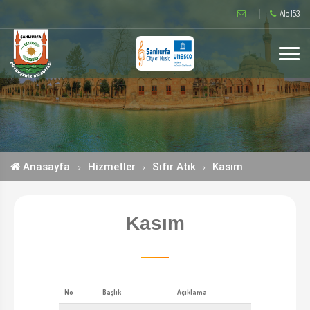
Alo 153
Anasayfa
Hizmetler
Sıfır Atık
Kasım
Kasım
No
Başlık
Açıklama