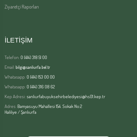
Ziyaretçi Raporları
İLETİŞİM
Telefon:
0 (414) 318 51 00
Email:
bilgi@sanliurfa.bel.tr
Whatasapp:
0 (414) 153 00 00
Whatasapp:
0 (414) 316 08 62
Kep Adresi:
sanliurfabuyuksehirbelediyesi@hs01.kep.tr
Adres:
Bamyasuyu Mahallesi 154. Sokak No:2
Haliliye / Şanlıurfa