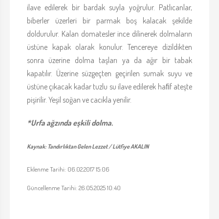
ilave edilerek bir bardak suyla yoğrulur. Patlıcanlar,
biberler üzerleri bir parmak boş kalacak şekilde
doldurulur. Kalan domatesler ince dilinerek dolmaların
üstüne kapak olarak konulur. Tencereye dizildikten
sonra üzerine dolma taşları ya da ağır bir tabak
kapatılır. Üzerine süzgeçten geçirilen sumak suyu ve
üstüne çıkacak kadar tuzlu su ilave edilerek haﬁf ateşte
pişirilir. Yeşil soğan ve cacıkla yenilir.
*Urfa ağzında eşkili dolma.
Kaynak: Tandırlıktan Gelen Lezzet / Lütfiye AKALIN
Eklenme Tarihi: 06.02.2017 15:06
Güncellenme Tarihi: 26.05.2025 10:40