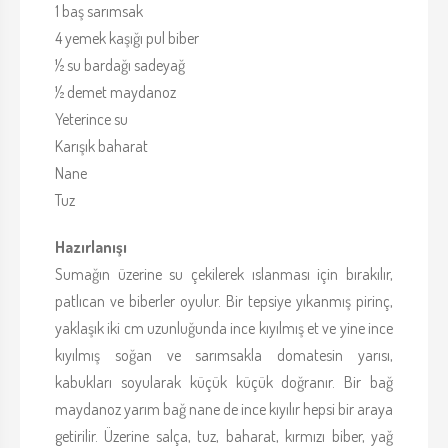
1 baş sarımsak
4 yemek kaşığı pul biber
½ su bardağı sadeyağ
½ demet maydanoz
Yeterince su
Karışık baharat
Nane
Tuz
Hazırlanışı
Sumağın üzerine su çekilerek ıslanması için bırakılır,
patlıcan ve biberler oyulur. Bir tepsiye yıkanmış pirinç,
yaklaşık iki cm uzunluğunda ince kıyılmış et ve yine ince
kıyılmış soğan ve sarımsakla domatesin yarısı,
kabukları soyularak küçük küçük doğranır. Bir bağ
maydanoz yarım bağ nane de ince kıyılır hepsi bir araya
getirilir. Üzerine salça, tuz, baharat, kırmızı biber, yağ