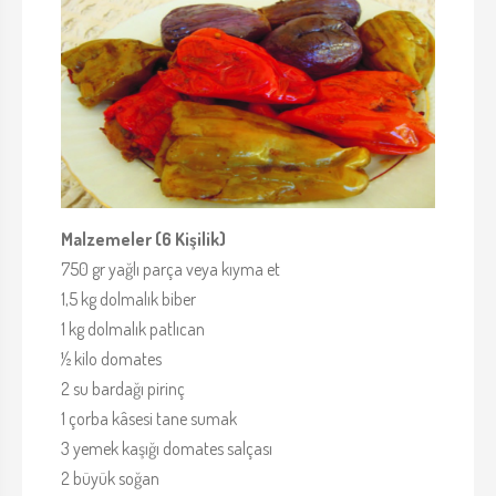
Malzemeler (6 Kişilik)
750 gr yağlı parça veya kıyma et
1,5 kg dolmalık biber
1 kg dolmalık patlıcan
½ kilo domates
2 su bardağı pirinç
1 çorba kâsesi tane sumak
3 yemek kaşığı domates salçası
2 büyük soğan