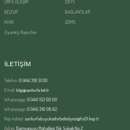
URFA ULAŞIM
EBYS
BELTUR
BAĞLANTILAR
KVKK
QDMS
Ziyaretçi Raporları
İLETİŞİM
Telefon:
0 (414) 318 51 00
Email:
bilgi@sanliurfa.bel.tr
Whatasapp:
0 (414) 153 00 00
Whatasapp:
0 (414) 316 08 62
Kep Adresi:
sanliurfabuyuksehirbelediyesi@hs01.kep.tr
Adres:
Bamyasuyu Mahallesi 154. Sokak No:2