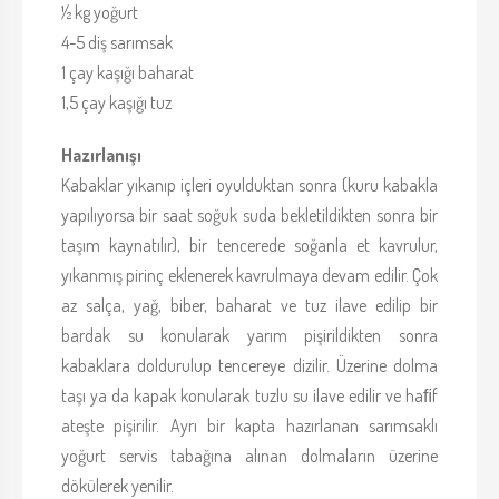
½ kg yoğurt
4-5 diş sarımsak
1 çay kaşığı baharat
1,5 çay kaşığı tuz
Hazırlanışı
Kabaklar yıkanıp içleri oyulduktan sonra (kuru kabakla
yapılıyorsa bir saat soğuk suda bekletildikten sonra bir
taşım kaynatılır), bir tencerede soğanla et kavrulur,
yıkanmış pirinç eklenerek kavrulmaya devam edilir. Çok
az salça, yağ, biber, baharat ve tuz ilave edilip bir
bardak su konularak yarım pişirildikten sonra
kabaklara doldurulup tencereye dizilir. Üzerine dolma
taşı ya da kapak konularak tuzlu su ilave edilir ve haﬁf
ateşte pişirilir. Ayrı bir kapta hazırlanan sarımsaklı
yoğurt servis tabağına alınan dolmaların üzerine
dökülerek yenilir.