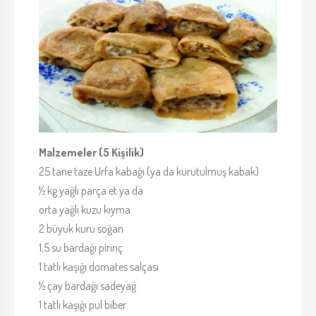
Malzemeler (5 Kişilik)
25 tane taze Urfa kabağı (ya da kurutulmuş kabak)
½ kg yağlı parça et ya da
orta yağlı kuzu kıyma
2 büyük kuru soğan
1,5 su bardağı pirinç
1 tatlı kaşığı domates salçası
½ çay bardağı sadeyağ
1 tatlı kaşığı pul biber