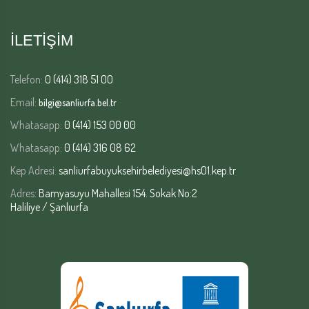
İLETİŞİM
Telefon:
0 (414) 318 51 00
Email:
bilgi@sanliurfa.bel.tr
Whatasapp:
0 (414) 153 00 00
Whatasapp:
0 (414) 316 08 62
Kep Adresi:
sanliurfabuyuksehirbelediyesi@hs01.kep.tr
Adres:
Bamyasuyu Mahallesi 154. Sokak No:2
Haliliye / Şanlıurfa