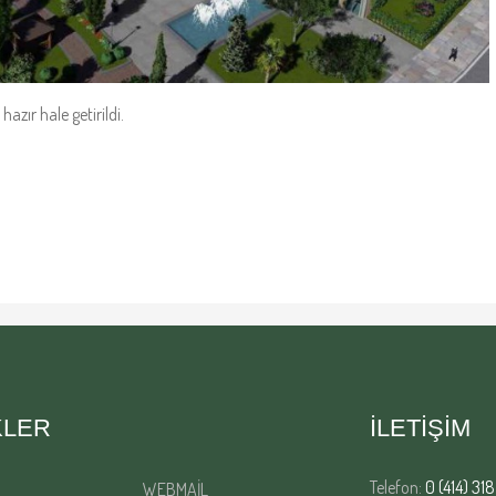
zır hale getirildi.
KLER
İLETİŞİM
Telefon:
0 (414) 318
WEBMAİL