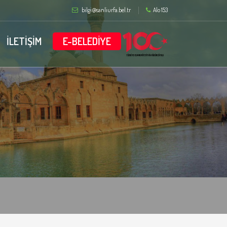
bilgi@sanliurfa.bel.tr
Alo 153
İLETİŞİM
E-BELEDİYE