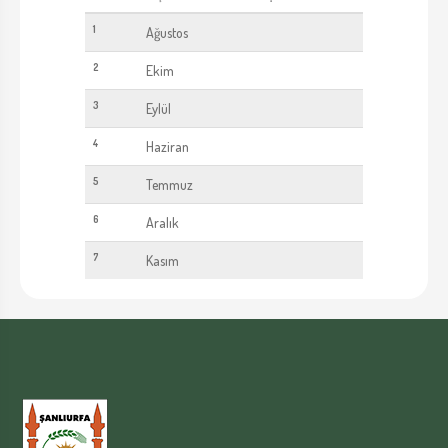
1
Ağustos
2
Ekim
3
Eylül
4
Haziran
5
Temmuz
6
Aralık
7
Kasım