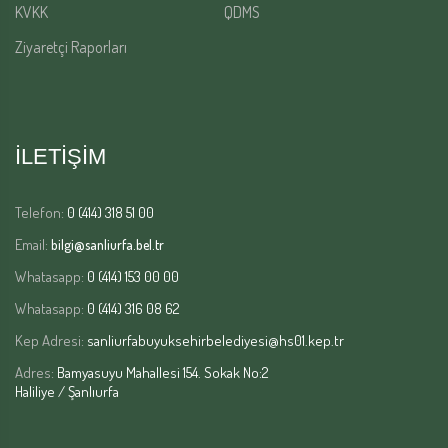
KVKK
QDMS
Ziyaretçi Raporları
İLETİŞİM
Telefon:
0 (414) 318 51 00
Email:
bilgi@sanliurfa.bel.tr
Whatasapp:
0 (414) 153 00 00
Whatasapp:
0 (414) 316 08 62
Kep Adresi:
sanliurfabuyuksehirbelediyesi@hs01.kep.tr
Adres:
Bamyasuyu Mahallesi 154. Sokak No:2
Haliliye / Şanlıurfa