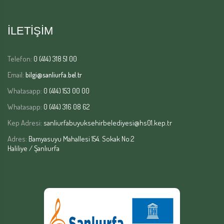
İLETİŞİM
Telefon:
0 (414) 318 51 00
Email:
bilgi@sanliurfa.bel.tr
Whatasapp:
0 (414) 153 00 00
Whatasapp:
0 (414) 316 08 62
Kep Adresi:
sanliurfabuyuksehirbelediyesi@hs01.kep.tr
Adres:
Bamyasuyu Mahallesi 154. Sokak No:2
Haliliye / Şanlıurfa