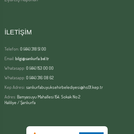
İLETİŞİM
Telefon:
0 (414) 318 51 00
Email:
bilgi@sanliurfa.bel.tr
Whatasapp:
0 (414) 153 00 00
Whatasapp:
0 (414) 316 08 62
Kep Adresi:
sanliurfabuyuksehirbelediyesi@hs01.kep.tr
Adres:
Bamyasuyu Mahallesi 154. Sokak No:2
Haliliye / Şanlıurfa