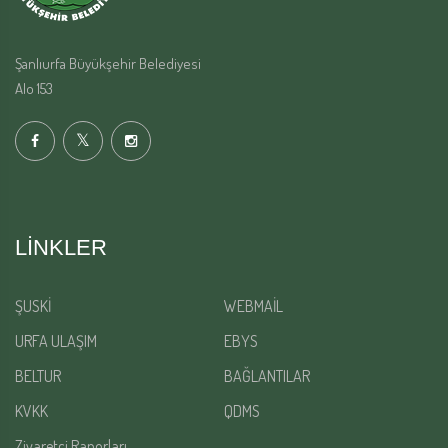
Şanlıurfa Büyükşehir Belediyesi
Alo 153
LINKLER
ŞUSKİ
WEBMAİL
URFA ULAŞIM
EBYS
BELTUR
BAĞLANTILAR
KVKK
QDMS
Ziyaretçi Raporları