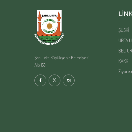
LIN
ŞUSKİ
URFA U
BELTUR
Şanlıurfa Büyükşehir Belediyesi
KVKK
Alo 153
Ziyaret