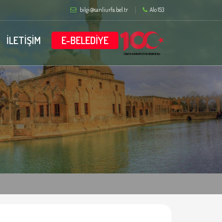
bilgi@sanliurfa.bel.tr
Alo 153
İLETİŞİM
E-BELEDİYE