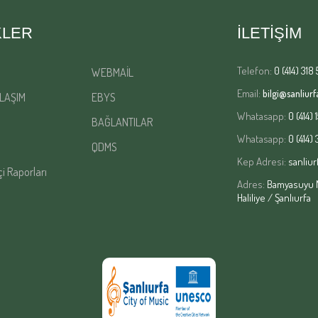
KLER
İLETİŞİM
Telefon:
0 (414) 318 
WEBMAİL
Email:
bilgi@sanliurfa
LAŞIM
EBYS
Whatasapp:
0 (414) 
BAĞLANTILAR
Whatasapp:
0 (414)
QDMS
Kep Adresi:
sanliur
çi Raporları
Adres:
Bamyasuyu Ma
Haliliye / Şanlıurfa