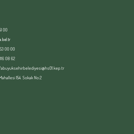
51 00
.bel.tr
153 00 00
 316 08 62
fabuyuksehirbelediyesi@hs01.kep.tr
hallesi 154. Sokak No:2