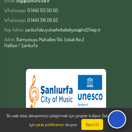
Email:
bilgi@sanliurfa.bel.tr
Whatasapp:
0 (414) 153 00 00
Whatasapp:
0 (414) 316 08 62
Kep Adresi:
sanliurfabuyuksehirbelediyesi@hs01.kep.tr
Adres:
Bamyasuyu Mahallesi 154. Sokak No:2
Haliliye / Şanlıurfa
Bu web sitesi, deneyiminizi iyileştirmek için çerezler kullanır. Daha fazla bilgi
için
çerez politikamızı
okuyun.
Kabul Et
Şanlıurfa Büyükşehir Belediyesi | Yazılım Şube Müdürlüğü © Copyright
2026