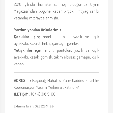
2018 yılında hizmete sunmuş olduğumuz Giyim
Mağazası’ndan bugüne kadar birçok ihtiyaç sahibi
vatandaşımız faydalanmıştır.
Yardım yapılan ürünlerimiz;
Çocuklar için;
mont, pantolon, yazlık ve kışlık
ayakkabı, kazak tshirt, iç çamaşırı, gömlek
Yetişkinler için;
mont, pantolon, yazlık ve kışlık
ayakkabı, kazak, gömlek, takım elbise,iç çamaşırı, kışlık
kaban
ADRES :
Paşabağı Mahallesi Zafer Caddesi Engelliler
Koordinasyon Yaşam Merkezi alt kat no: 44
İLETİŞİM :
(0414) 318 51 00
Eklenme Tarihi: 02.02.2017 13:24