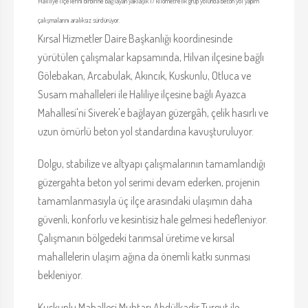
Haliliye ilçelerini birbirine bağlayan yaklaşık 17 kilometrelik grup yolunda beton yol yapım
çalışmalarını aralıksız sürdürüyor.
Kırsal Hizmetler Daire Başkanlığı koordinesinde
yürütülen çalışmalar kapsamında, Hilvan ilçesine bağlı
Gölebakan, Arcabulak, Akıncık, Kuskunlu, Otluca ve
Susam mahalleleri ile Haliliye ilçesine bağlı Ayazca
Mahallesi'ni Siverek'e bağlayan güzergâh, çelik hasırlı ve
uzun ömürlü beton yol standardına kavuşturuluyor.
Dolgu, stabilize ve altyapı çalışmalarının tamamlandığı
güzergahta beton yol serimi devam ederken, projenin
tamamlanmasıyla üç ilçe arasındaki ulaşımın daha
güvenli, konforlu ve kesintisiz hale gelmesi hedefleniyor.
Çalışmanın bölgedeki tarımsal üretime ve kırsal
mahallelerin ulaşım ağına da önemli katkı sunması
bekleniyor.
Kuskunlu Mahallesi Muhtarı Abdülkadir Turgut ile