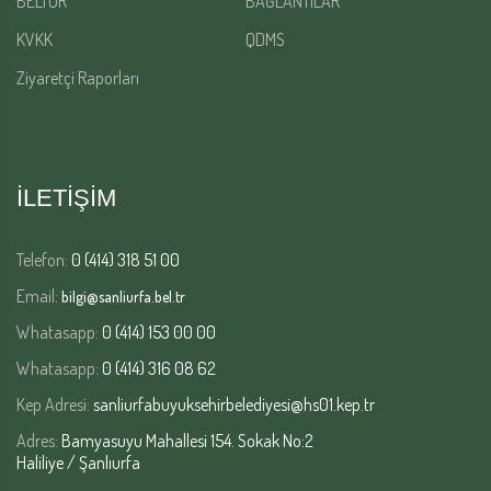
BELTUR
BAĞLANTILAR
KVKK
QDMS
Ziyaretçi Raporları
İLETİŞİM
Telefon:
0 (414) 318 51 00
Email:
bilgi@sanliurfa.bel.tr
Whatasapp:
0 (414) 153 00 00
Whatasapp:
0 (414) 316 08 62
Kep Adresi:
sanliurfabuyuksehirbelediyesi@hs01.kep.tr
Adres:
Bamyasuyu Mahallesi 154. Sokak No:2
Haliliye / Şanlıurfa