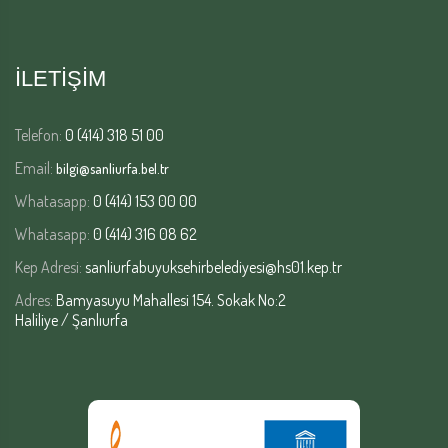
İLETİŞİM
Telefon:
0 (414) 318 51 00
Email:
bilgi@sanliurfa.bel.tr
Whatasapp:
0 (414) 153 00 00
Whatasapp:
0 (414) 316 08 62
Kep Adresi:
sanliurfabuyuksehirbelediyesi@hs01.kep.tr
Adres:
Bamyasuyu Mahallesi 154. Sokak No:2
Haliliye / Şanlıurfa