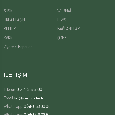
ŞUSKİ
WEBMAİL
URFA ULAŞIM
EBYS
BELTUR
BAĞLANTILAR
KVKK
QDMS
Ziyaretçi Raporları
İLETİŞİM
Telefon:
0 (414) 318 51 00
Email:
bilgi@sanliurfa.bel.tr
Whatasapp:
0 (414) 153 00 00
Whatasapp:
0 (414) 316 08 62