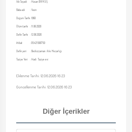
Adı Soyadı
:
Hasan BAYKUŞ
Baba adı
:
Yasin
Doğum Tarihi
:
1960
Ölüm tarihi
:
11.06.2026
Defin Tarihi
:
12.06.2026
İrtibat
:
05421566750
Defin yeri
:
Bediüzzaman Aile Mezarlığı
Taziye Yeri
:
Hadi Taziye evi
Eklenme Tarihi: 12.06.2026 16:23
Güncellenme Tarihi: 12.06.2026 16:23
Diğer İçerikler