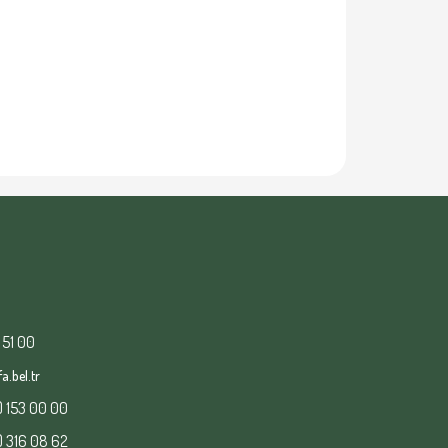
 51 00
a.bel.tr
) 153 00 00
) 316 08 62