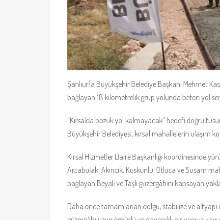
Şanlıurfa Büyükşehir Belediye Başkanı Mehmet Kasım G
bağlayan 18 kilometrelik grup yolunda beton yol se
“Kırsalda bozuk yol kalmayacak” hedefi doğrultusu
Büyükşehir Belediyesi, kırsal mahallelerin ulaşım k
Kırsal Hizmetler Daire Başkanlığı koordinesinde yür
Arcabulak, Akıncık, Kuskunlu, Otluca ve Susam mahalle
bağlayan Beyali ve Taşlı güzergâhını kapsayan yakla
Daha önce tamamlanan dolgu, stabilize ve altyapı 
güzergâhı uzun ömürlü ve dayanıklı bir yapıya kavuş