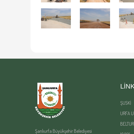
LIN
ŞUSKİ
URFA U
BELTUR
Şanlıurfa Büyükşehir Belediyesi