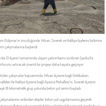
ülpınar’ın öncülüğünde, Hilvan, Siverek ve Haliliye ilçelerini birbirine
rim çalışmalarına başlandı.
nda 13 ilçenin tamamında ulaşım yatırımlarını sürdüren Şanlıurfa
onforunu artıracak önemli bir projeyi daha hayata geçiriyor.
ütülen çalışmalar kapsamında; Hilvan ilçesine bağlı Gölebakan,
leri ile Haliliye ilçesine bağlı Ayazca Mahallesi’ni, Siverek ilçesine
şık 18 kilometrelik grup yolunda beton yol serimi başladı.
çalışmalarının ardından ekipler, beton yol uygulamasına geçerek
turuyor. Beton yol sayesinde bölge sakinleri daha güvenli, konforlu ve