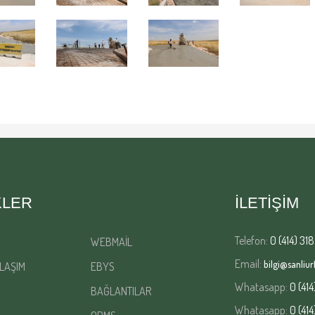
KLER
İLETİŞİM
Telefon:
0 (414) 318
WEBMAİL
Email:
bilgi@sanliurf
LAŞIM
EBYS
Whatasapp:
0 (414
BAĞLANTILAR
Whatasapp:
0 (414