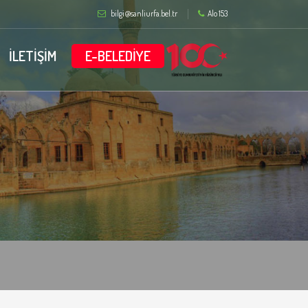
bilgi@sanliurfa.bel.tr
Alo 153
İLETİŞİM
E-BELEDİYE