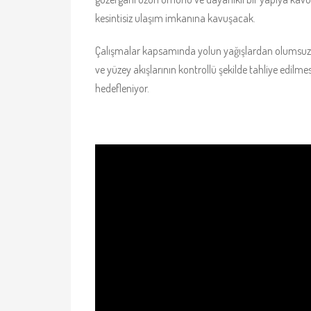
kesintisiz ulaşım imkanına kavuşacak.
Çalışmalar kapsamında yolun yağışlardan olumsuz et
ve yüzey akışlarının kontrollü şekilde tahliye edil
hedefleniyor.