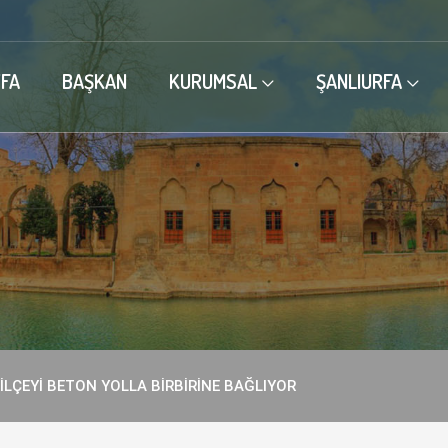
FA
BAŞKAN
KURUMSAL
ŞANLIURFA
 İLÇEYİ BETON YOLLA BİRBİRİNE BAĞLIYOR