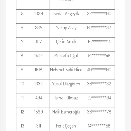
5
1329
Sedat Akgeyi̇k
22*******00
6
235
Yakup Atay
62*******32
7
107
Çetı̇n Artuk
62*******14
8
1402
Mustafa Oğul
51*******48
9
1618
Mehmet Saki̇ Gi̇ce
49*******00
10
1332
Yusuf Düzgören
36*******32
11
494
İsmai̇l Olmaz
27*******04
12
1599
Hali̇l Esmeroğlu
36*******78
13
311
Feri̇t Çeçan
14*******58