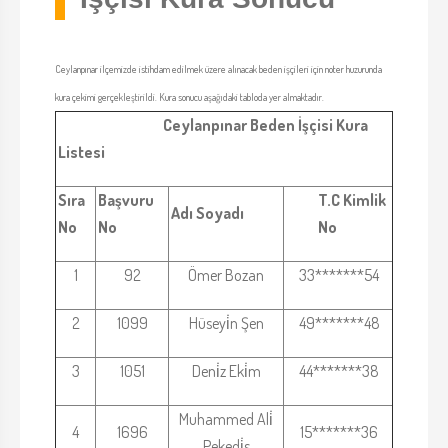
Ceylanpınar ilçemizde istihdam edilmek üzere alınacak beden işçileri için noter huzurunda
kura çekimi gerçekleştirildi. Kura sonucu aşağıdaki tabloda yer almaktadır.
Ceylanpınar Beden İşçisi Kura
Listesi
Sıra
Başvuru
T.C Kimlik
Adı Soyadı
No
No
No
1
92
Ömer Bozan
33*******54
2
1099
Hüseyi̇n Şen
49*******48
3
1051
Deni̇z Eki̇m
44*******38
Muhammed Ali̇
4
1696
15*******36
Pekedi̇s