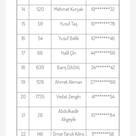
14
520
Mehmet Kurşak
19*******32
15
59
Yusuf Taş
10*******78
16
54
Yusuf Beli̇k
10*******46
17
66
Hali̇l Çi̇n
44*******66
18
639
Bariş DAGAL
34*******42
19
1128
Ahmet Akman
27*******66
20
1735
Vedat Zengi̇n
41*******54
Abdulkadi̇r
21
26
10*******84
Akgeyi̇k
22
146
Ömer Faruk Kilinç
11*******58