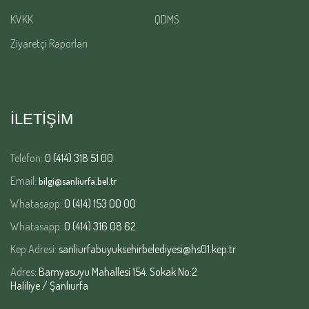
KVKK
QDMS
Ziyaretçi Raporları
İLETİŞİM
Telefon:
0 (414) 318 51 00
Email:
bilgi@sanliurfa.bel.tr
Whatasapp:
0 (414) 153 00 00
Whatasapp:
0 (414) 316 08 62
Kep Adresi:
sanliurfabuyuksehirbelediyesi@hs01.kep.tr
Adres:
Bamyasuyu Mahallesi 154. Sokak No:2
Haliliye / Şanlıurfa