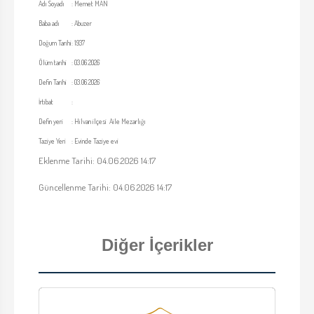
Adı Soyadı
:
Memet MAN
Baba adı
:
Abuzer
Doğum Tarihi
:
1937
Ölüm tarihi
:
03.06.2026
Defin Tarihi
:
03.06.2026
İrtibat
:
Defin yeri
:
Hilvan ilçesi Aile Mezarlığı
Taziye Yeri
:
Evinde Taziye evi
Eklenme Tarihi: 04.06.2026 14:17
Güncellenme Tarihi: 04.06.2026 14:17
Diğer İçerikler