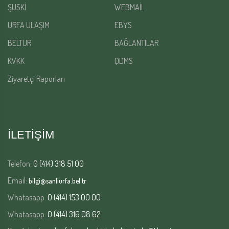
ŞUSKİ
WEBMAİL
URFA ULAŞIM
EBYS
BELTUR
BAĞLANTILAR
KVKK
QDMS
Ziyaretçi Raporları
İLETİŞİM
Telefon:
0 (414) 318 51 00
Email:
bilgi@sanliurfa.bel.tr
Whatasapp:
0 (414) 153 00 00
Whatasapp:
0 (414) 316 08 62