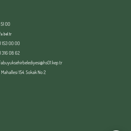
 51 00
a.bel.tr
) 153 00 00
) 316 08 62
fabuyuksehirbelediyesi@hs01.kep.tr
ahallesi 154. Sokak No:2