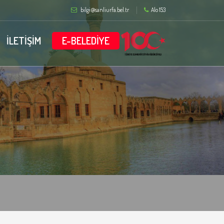
bilgi@sanliurfa.bel.tr
Alo 153
İLETİŞİM
E-BELEDİYE