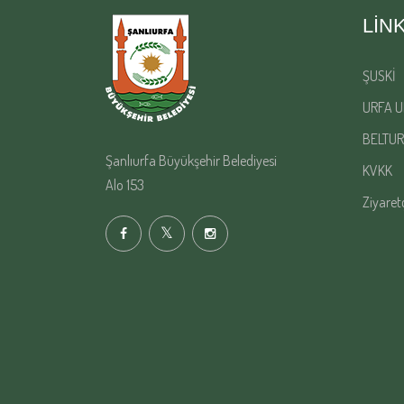
LIN
ŞUSKİ
URFA U
BELTUR
Şanlıurfa Büyükşehir Belediyesi
KVKK
Alo 153
Ziyaret