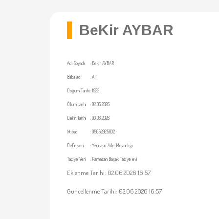
BeKir AYBAR
Adı Soyadı
:
Bekir AYBAR
Baba adı
:
Ali
Doğum Tarihi
:
1933
Ölüm tarihi
:
02.06.2026
Defin Tarihi
:
03.06.2026
İrtibat
:
05052925832
Defin yeri
:
Yeni asri Aile Mezarlığı
Taziye Yeri
:
Ramazan Başak Taziye evi
Eklenme Tarihi: 02.06.2026 16:57
Güncellenme Tarihi: 02.06.2026 16:57