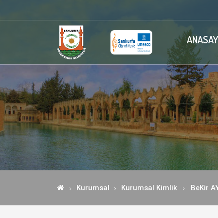
ANASAY
Kurumsal
Kurumsal Kimlik
BeKir A