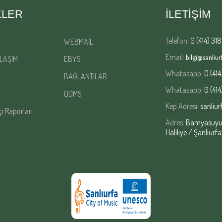
KLER
İLETİŞİM
Telefon:
0 (414) 318
WEBMAİL
Email:
bilgi@sanliurf
LAŞIM
EBYS
Whatasapp:
0 (414
BAĞLANTILAR
Whatasapp:
0 (414
QDMS
Kep Adresi:
sanliur
çi Raporları
Adres:
Bamyasuyu M
Haliliye / Şanlıurfa