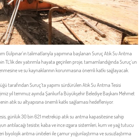
m Gülpınar’ın talimatlarıyla yapımına başlanan Suruç Atık Su Arıtma
0 bin TL’lik dev yatırımla hayata geçirilen proje, tamamlandığında Suruç’un
n önlenmesine ve su kaynaklarının korunmasına önemli katkı sağlayacak.
üğü tarafından Suruç’ta yapımı sürdürülen Atık Su Arıtma Tesisi
tiğimiz yıl temmuz ayında Şanlıurfa Büyükşehir Belediye Başkanı Mehmet
ilçenin atık su altyapısına önemli katkı sağlaması hedefleniyor.
esis, günlük 30 bin 621 metreküp atık su arıtma kapasitesine sahip
un arıtılacağı tesiste; kaba ve ince ızgara sistemleri, kum ve yağ tutucu
eri biyolojik arıtma üniteleri ile çamur yoğunlaştırma ve susuzlaştırma