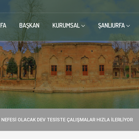
FA
BAŞKAN
KURUMSAL
ŞANLIURFA
 NEFESİ OLACAK DEV TESİSTE ÇALIŞMALAR HIZLA İLERLİYOR