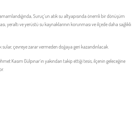
tamamlandığında, Suruç’un atık su altyapısında önemli bir dönüşüm
ması, yeraltı ve yerüstü su kaynaklarının korunması ve ilçede daha sağlıklı
tık sular, çevreye zarar vermeden doğaya geri kazandırılacak.
et Kasım Gülpınar’ın yakından takip ettiği tesis, ilçenin geleceğine
or.