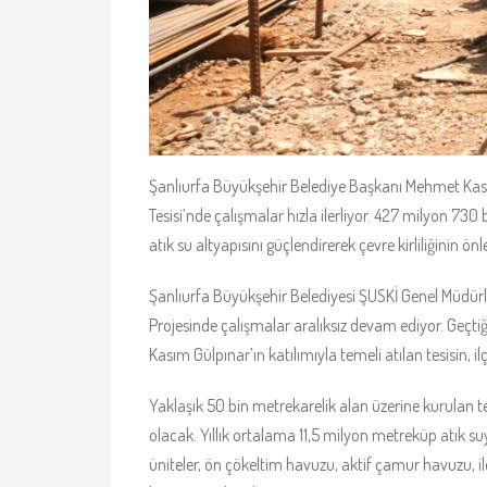
Şanlıurfa Büyükşehir Belediye Başkanı Mehmet Kası
Tesisi’nde çalışmalar hızla ilerliyor. 427 milyon 73
atık su altyapısını güçlendirerek çevre kirliliğini
Şanlıurfa Büyükşehir Belediyesi ŞUSKİ Genel Müdürl
Projesinde çalışmalar aralıksız devam ediyor. Geç
Kasım Gülpınar’ın katılımıyla temeli atılan tesisin, 
Yaklaşık 50 bin metrekarelik alan üzerine kurulan t
olacak. Yıllık ortalama 11,5 milyon metreküp atık suy
üniteler, ön çökeltim havuzu, aktif çamur havuzu, il