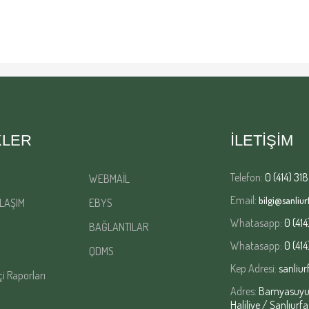
KLER
İLETİŞİM
Telefon:
0 (414) 318
WEBMAİL
Email:
bilgi@sanliurf
LAŞIM
EBYS
Whatasapp:
0 (414
BAĞLANTILAR
Whatasapp:
0 (414
QDMS
Kep Adresi:
sanliur
çi Raporları
Adres:
Bamyasuyu M
Haliliye / Şanlıurfa