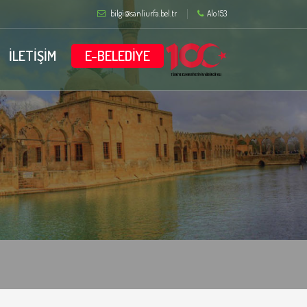
bilgi@sanliurfa.bel.tr
Alo 153
İLETİŞİM
E-BELEDİYE