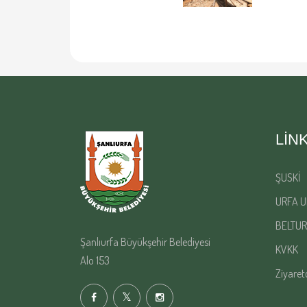
LIN
ŞUSKİ
URFA U
BELTUR
Şanlıurfa Büyükşehir Belediyesi
KVKK
Alo 153
Ziyaret