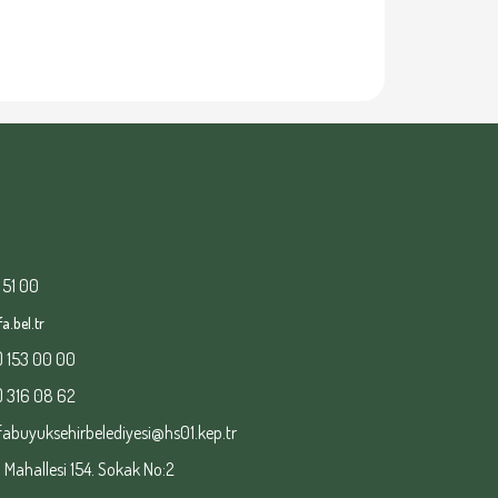
 51 00
a.bel.tr
) 153 00 00
) 316 08 62
fabuyuksehirbelediyesi@hs01.kep.tr
ahallesi 154. Sokak No:2