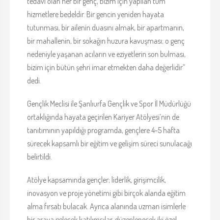
tedavi olan her bir genç, bizim için yapılan tüm
hizmetlere bedeldir. Bir gencin yeniden hayata
tutunması, bir ailenin duasını almak, bir apartmanın,
bir mahallenin, bir sokağın huzura kavuşması; o genç
nedeniyle yaşanan acıların ve eziyetlerin son bulması,
bizim için bütün şehri imar etmekten daha değerlidir”
dedi.
Gençlik Meclisi ile Şanlıurfa Gençlik ve Spor İl Müdürlüğü
ortaklığında hayata geçirilen Kariyer Atölyesi’nin de
tanıtımının yapıldığı programda, gençlere 4-5 hafta
sürecek kapsamlı bir eğitim ve gelişim süreci sunulacağı
belirtildi.
Atölye kapsamında gençler; liderlik, girişimcilik,
inovasyon ve proje yönetimi gibi birçok alanda eğitim
alma fırsatı bulacak. Ayrıca alanında uzman isimlerle
bir araya gelecek katılımcılar, düzenlenecek iki özel