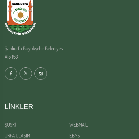
Şanlıurfa Büyükşehir Belediyesi
Alo 153
LINKLER
ŞUSKİ
WEBMAİL
URFA ULAŞIM
EBYS