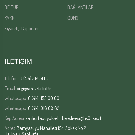
BELTUR
BAĞLANTILAR
KVKK
QDMS
Ziyaretçi Raporları
İLETİŞİM
Telefon:
0 (414) 318 51 00
Email:
bilgi@sanliurfa.bel.tr
Whatasapp:
0 (414) 153 00 00
Whatasapp:
0 (414) 316 08 62
Kep Adresi:
sanliurfabuyuksehirbelediyesi@hs01.kep.tr
Adres:
Bamyasuyu Mahallesi 154. Sokak No:2
Haliliye / Şanlıurfa