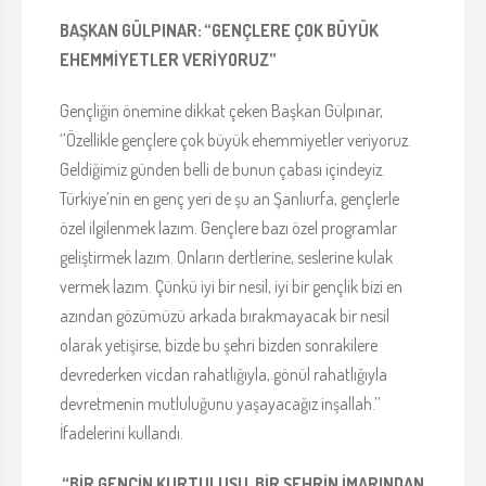
BAŞKAN GÜLPINAR: “GENÇLERE ÇOK BÜYÜK
EHEMMİYETLER VERİYORUZ”
Gençliğin önemine dikkat çeken Başkan Gülpınar,
‘’Özellikle gençlere çok büyük ehemmiyetler veriyoruz.
Geldiğimiz günden belli de bunun çabası içindeyiz.
Türkiye’nin en genç yeri de şu an Şanlıurfa, gençlerle
özel ilgilenmek lazım. Gençlere bazı özel programlar
geliştirmek lazım. Onların dertlerine, seslerine kulak
vermek lazım. Çünkü iyi bir nesil, iyi bir gençlik bizi en
azından gözümüzü arkada bırakmayacak bir nesil
olarak yetişirse, bizde bu şehri bizden sonrakilere
devrederken vicdan rahatlığıyla, gönül rahatlığıyla
devretmenin mutluluğunu yaşayacağız inşallah.’’
İfadelerini kullandı.
“BİR GENCİN KURTULUŞU, BİR ŞEHRİN İMARINDAN