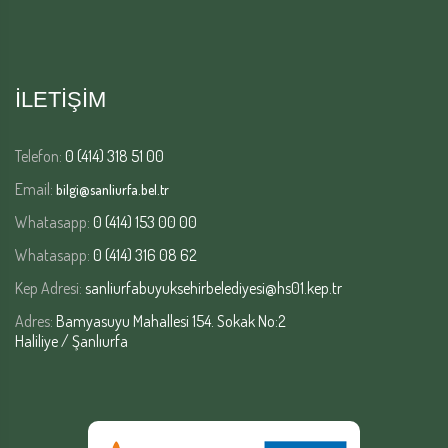
İLETİŞİM
Telefon:
0 (414) 318 51 00
Email:
bilgi@sanliurfa.bel.tr
Whatasapp:
0 (414) 153 00 00
Whatasapp:
0 (414) 316 08 62
Kep Adresi:
sanliurfabuyuksehirbelediyesi@hs01.kep.tr
Adres:
Bamyasuyu Mahallesi 154. Sokak No:2
Haliliye / Şanlıurfa