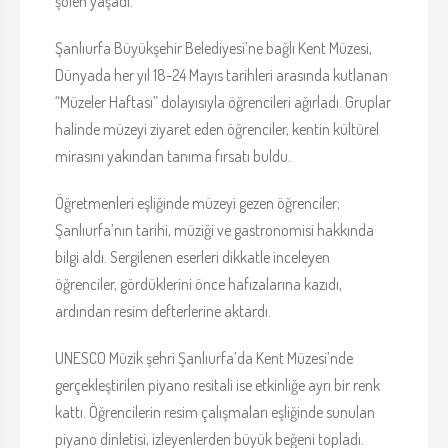
şölen yaşadı.
Şanlıurfa Büyükşehir Belediyesi’ne bağlı Kent Müzesi,
Dünyada her yıl 18-24 Mayıs tarihleri arasında kutlanan
“Müzeler Haftası” dolayısıyla öğrencileri ağırladı. Gruplar
halinde müzeyi ziyaret eden öğrenciler, kentin kültürel
mirasını yakından tanıma fırsatı buldu.
Öğretmenleri eşliğinde müzeyi gezen öğrenciler;
Şanlıurfa’nın tarihi, müziği ve gastronomisi hakkında
bilgi aldı. Sergilenen eserleri dikkatle inceleyen
öğrenciler, gördüklerini önce hafızalarına kazıdı,
ardından resim defterlerine aktardı.
UNESCO Müzik şehri Şanlıurfa’da Kent Müzesi’nde
gerçekleştirilen piyano resitali ise etkinliğe ayrı bir renk
kattı. Öğrencilerin resim çalışmaları eşliğinde sunulan
piyano dinletisi, izleyenlerden büyük beğeni topladı.