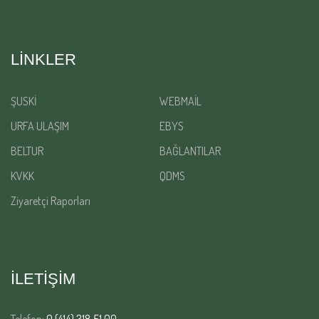
LINKLER
ŞUSKİ
WEBMAİL
URFA ULAŞIM
EBYS
BELTUR
BAĞLANTILAR
KVKK
QDMS
Ziyaretçi Raporları
İLETİŞİM
Telefon:
0 (414) 318 51 00