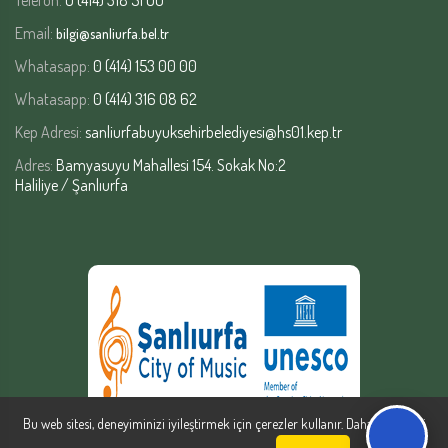
Email:
bilgi@sanliurfa.bel.tr
Whatasapp:
0 (414) 153 00 00
Whatasapp:
0 (414) 316 08 62
Kep Adresi:
sanliurfabuyuksehirbelediyesi@hs01.kep.tr
Adres:
Bamyasuyu Mahallesi 154. Sokak No:2
Haliliye / Şanlıurfa
Bu web sitesi, deneyiminizi iyileştirmek için çerezler kullanır. Daha fazla bilgi