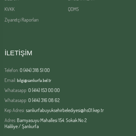
KVKK
QDMS
Ziyaretçi Raporları
İLETİŞİM
Telefon:
0 (414) 318 51 00
Email:
bilgi@sanliurfa.bel.tr
Whatasapp:
0 (414) 153 00 00
Whatasapp:
0 (414) 316 08 62
Kep Adresi:
sanliurfabuyuksehirbelediyesi@hs01.kep.tr
Adres:
Bamyasuyu Mahallesi 154. Sokak No:2
Haliliye / Şanlıurfa