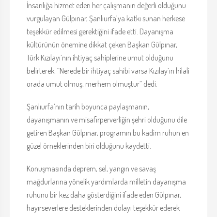
İnsanlığa hizmet eden her çalışmanın değerli olduğunu
vurgulayan Gülpınar, Şanlıurfa’ya katkı sunan herkese
teşekkür edilmesi gerektiğini ifade etti. Dayanışma
kültürünün önemine dikkat çeken Başkan Gülpınar,
Türk Kızılayı’nın ihtiyaç sahiplerine umut olduğunu
belirterek, “Nerede bir ihtiyaç sahibi varsa Kızılay’ın hilali
orada umut olmuş, merhem olmuştur” dedi.
Şanlıurfa’nın tarih boyunca paylaşmanın,
dayanışmanın ve misafirperverliğin şehri olduğunu dile
getiren Başkan Gülpınar, programın bu kadim ruhun en
güzel örneklerinden biri olduğunu kaydetti.
Konuşmasında deprem, sel, yangın ve savaş
mağdurlarına yönelik yardımlarda milletin dayanışma
ruhunu bir kez daha gösterdiğini ifade eden Gülpınar,
hayırseverlere desteklerinden dolayı teşekkür ederek