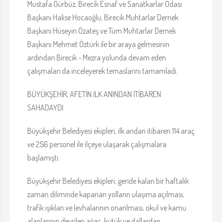
Mustafa Gürbüz, Birecik Esnaf ve Sanatkarlar Odası
Başkanı Halise Hocaoğlu, Birecik Muhtarlar Dernek
Başkanı Hüseyin Özateş ve Tüm Muhtarlar Dernek
Başkanı Mehmet Öztürk ile bir araya gelmesinin
ardından Birecik - Mezra yolunda devam eden
çalışmaları da inceleyerek temaslarını tamamladı.
BÜYÜKŞEHİR, AFETİN İLK ANINDAN İTİBAREN
SAHADAYDI
Büyükşehir Belediyesi ekipleri, ilk andan itibaren 114 araç
ve 256 personel ile ilçeye ulaşarak çalışmalara
başlamıştı.
Büyükşehir Belediyesi ekipleri; geride kalan bir haftalık
zaman diliminde kapanan yolların ulaşıma açılması,
trafik ışıkları ve levhalarının onarılması, okul ve kamu
alanlarının devrilen ağaç, kütük ve dallardan