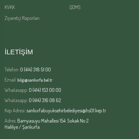
KVKK
QDMS
Ziyaretçi Raporları
İLETİŞİM
Telefon:
0 (414) 318 51 00
Email:
bilgi@sanliurfa.bel.tr
Whatasapp:
0 (414) 153 00 00
Whatasapp:
0 (414) 316 08 62
Kep Adresi:
sanliurfabuyuksehirbelediyesi@hs01.kep.tr
Adres:
Bamyasuyu Mahallesi 154. Sokak No:2
Haliliye / Şanlıurfa