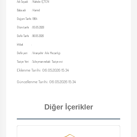
Adı Soyadı
:
Nahide İÇTEN
Baba adı
:
Hamid
Doğum Tarihi
:
1964
Ölüm tarihi
:
05.05.2026
Defin Tarihi
:
06.05.2026
İrtibat
:
Defin yeri
:
Viranşehir Aile Mezarlığı
Taziye Yeri
:
Süleyman nebati Taziye evi
Eklenme Tarihi: 06.05.2026 15:34
Güncellenme Tarihi: 06.05.2026 15:34
Diğer İçerikler