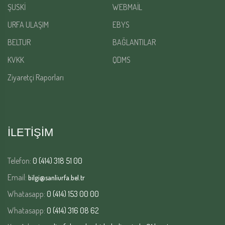
ŞUSKİ
WEBMAİL
URFA ULAŞIM
EBYS
BELTUR
BAĞLANTILAR
KVKK
QDMS
Ziyaretçi Raporları
İLETİŞİM
Telefon:
0 (414) 318 51 00
Email:
bilgi@sanliurfa.bel.tr
Whatasapp:
0 (414) 153 00 00
Whatasapp:
0 (414) 316 08 62