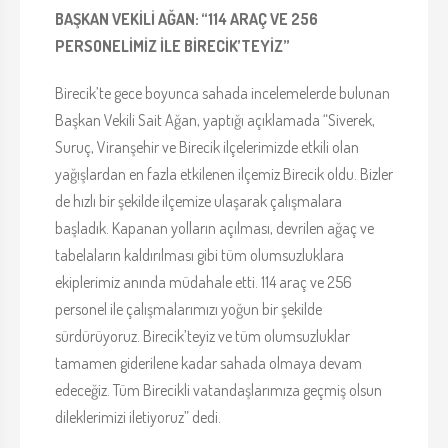
BAŞKAN VEKİLİ AĞAN: “114 ARAÇ VE 256
PERSONELİMİZ İLE BİRECİK’TEYİZ”
Birecik’te gece boyunca sahada incelemelerde bulunan
Başkan Vekili Sait Ağan, yaptığı açıklamada “Siverek,
Suruç, Viranşehir ve Birecik ilçelerimizde etkili olan
yağışlardan en fazla etkilenen ilçemiz Birecik oldu. Bizler
de hızlı bir şekilde ilçemize ulaşarak çalışmalara
başladık. Kapanan yolların açılması, devrilen ağaç ve
tabelaların kaldırılması gibi tüm olumsuzluklara
ekiplerimiz anında müdahale etti. 114 araç ve 256
personel ile çalışmalarımızı yoğun bir şekilde
sürdürüyoruz. Birecik’teyiz ve tüm olumsuzluklar
tamamen giderilene kadar sahada olmaya devam
edeceğiz. Tüm Birecikli vatandaşlarımıza geçmiş olsun
dileklerimizi iletiyoruz” dedi.