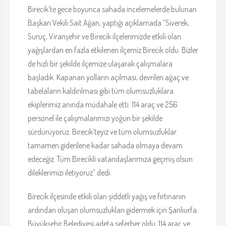
Birecik’te gece boyunca sahada incelemelerde bulunan
Başkan Vekili Sait Ağan, yaptığı açıklamada “Siverek,
Suruç, Viranşehir ve Birecik ilçelerimizde etkili olan
yağışlardan en fazla etkilenen ilçemiz Birecik oldu. Bizler
de hızlı bir şekilde ilçemize ulaşarak çalışmalara
başladık. Kapanan yolların açılması, devrilen ağaç ve
tabelaların kaldırılması gibi tüm olumsuzluklara
ekiplerimiz anında müdahale etti. 114 araç ve 256
personel ile çalışmalarımızı yoğun bir şekilde
sürdürüyoruz. Birecik’teyiz ve tüm olumsuzluklar
tamamen giderilene kadar sahada olmaya devam
edeceğiz. Tüm Birecikli vatandaşlarımıza geçmiş olsun
dileklerimizi iletiyoruz” dedi.
Birecik ilçesinde etkili olan şiddetli yağış ve fırtınanın
ardından oluşan olumsuzlukları gidermek için Şanlıurfa
Büyükşehir Belediyesi adeta seferber oldu. 114 araç ve