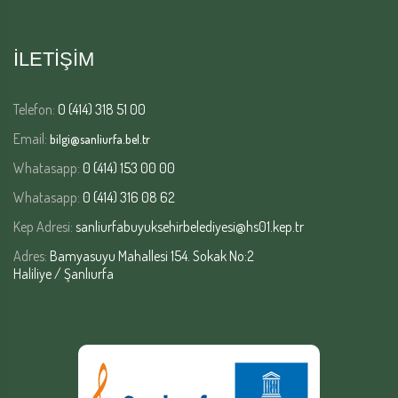
İLETİŞİM
Telefon:
0 (414) 318 51 00
Email:
bilgi@sanliurfa.bel.tr
Whatasapp:
0 (414) 153 00 00
Whatasapp:
0 (414) 316 08 62
Kep Adresi:
sanliurfabuyuksehirbelediyesi@hs01.kep.tr
Adres:
Bamyasuyu Mahallesi 154. Sokak No:2
Haliliye / Şanlıurfa