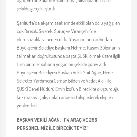
ağaç ve tabelaların kaldırılması çalışmalarını hızlı bir
şekilde gerçekleştirdi.
Şanlıurfa’da akşam saatlerinde etkili olan dolu yağışı en
çok Birecik, Siverek, Suruç ve Viranşehir’de
olumsuzluklara neden oldu. Yaşananların ardından
Büyükşehir Belediye Başkanı Mehmet Kasım Gülpınar’ın
talimatları doğrultusunda başta ŞUSKİ olmak üzere ilgili
tüm birimler sahada yoğun bir şekilde görev aldı.
Büyükşehir Belediyesi Başkan Vekili Sait Ağan, Genel
Sekreter Yardımcısı Osman Bilden ve Vedat Akıllı ile
ŞUSKİ Genel Müdürü Emin İzol’un Birecik’te oluşturduğu
kriz masası, çalışmaları anbean takip ederek ekipleri
yönlendirdi.
BAŞKAN VEKİLİ AĞAN: “114 ARAÇ VE 256
PERSONELİMİZ İLE BİRECİK’TEYİZ”