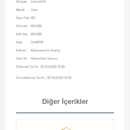
Adı Soyadı
:
Zeliha ŞAKAK
Baba adı
:
Hasan
Doğum Tarihi
:
1972
Ölüm tarihi
:
30.04.2026
Defin Tarihi
:
30.04.2026
İrtibat
:
5424697793
Defin yeri
:
Bediüzzaman Aile Mezarlığı
Taziye Yeri
:
Mehmet Güneş Taziye evi
Eklenme Tarihi: 30.04.2026 15:55
Güncellenme Tarihi: 30.04.2026 15:55
Diğer İçerikler