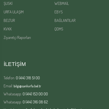
ŞUSKİ
WEBMAİL
URFA ULAŞIM
EBYS
BELTUR
BAĞLANTILAR
KVKK
QDMS
Ziyaretçi Raporları
İLETİŞİM
Telefon:
0 (414) 318 51 00
Email:
bilgi@sanliurfa.bel.tr
Whatasapp:
0 (414) 153 00 00
Whatasapp:
0 (414) 316 08 62