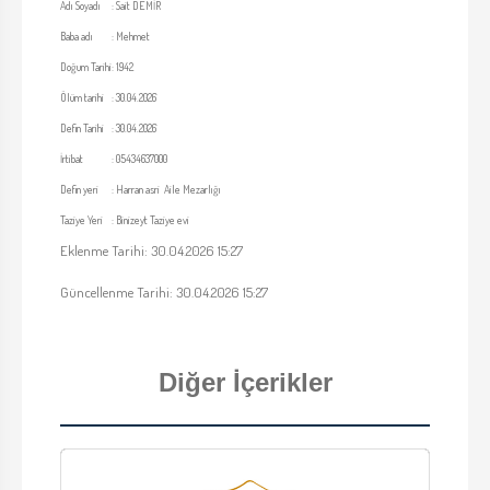
Adı Soyadı
:
Sait DEMİR
Baba adı
:
Mehmet
Doğum Tarihi
:
1942
Ölüm tarihi
:
30.04.2026
Defin Tarihi
:
30.04.2026
İrtibat
:
05434637000
Defin yeri
:
Harran asri Aile Mezarlığı
Taziye Yeri
:
Binizeyt Taziye evi
Eklenme Tarihi: 30.04.2026 15:27
Güncellenme Tarihi: 30.04.2026 15:27
Diğer İçerikler