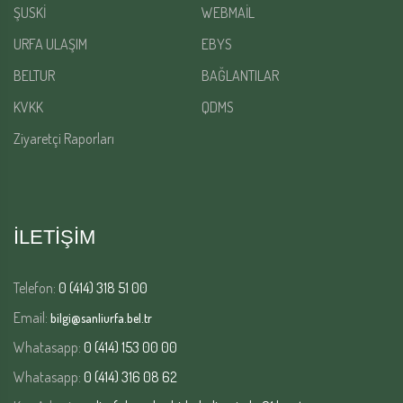
ŞUSKİ
WEBMAİL
URFA ULAŞIM
EBYS
BELTUR
BAĞLANTILAR
KVKK
QDMS
Ziyaretçi Raporları
İLETİŞİM
Telefon:
0 (414) 318 51 00
Email:
bilgi@sanliurfa.bel.tr
Whatasapp:
0 (414) 153 00 00
Whatasapp:
0 (414) 316 08 62