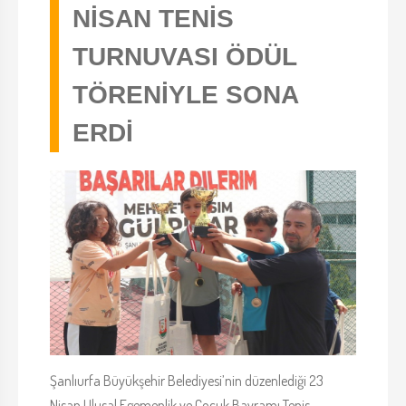
NİSAN TENİS
TURNUVASI ÖDÜL
TÖRENİYLE SONA
ERDİ
Şanlıurfa Büyükşehir Belediyesi’nin düzenlediği 23
Nisan Ulusal Egemenlik ve Çocuk Bayramı Tenis