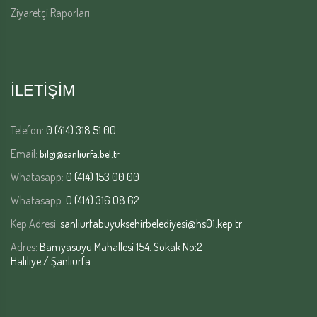
Ziyaretçi Raporları
İLETİŞİM
Telefon:
0 (414) 318 51 00
Email:
bilgi@sanliurfa.bel.tr
Whatasapp:
0 (414) 153 00 00
Whatasapp:
0 (414) 316 08 62
Kep Adresi:
sanliurfabuyuksehirbelediyesi@hs01.kep.tr
Adres:
Bamyasuyu Mahallesi 154. Sokak No:2
Haliliye / Şanlıurfa